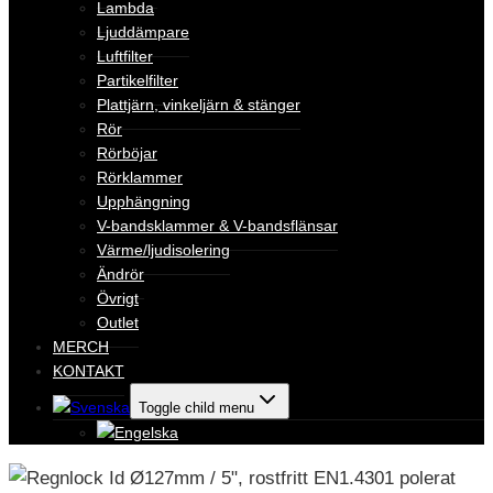
Lambda
Ljuddämpare
Luftfilter
Partikelfilter
Plattjärn, vinkeljärn & stänger
Rör
Rörböjar
Rörklammer
Upphängning
V-bandsklammer & V-bandsflänsar
Värme/ljudisolering
Ändrör
Övrigt
Outlet
MERCH
KONTAKT
Toggle child menu