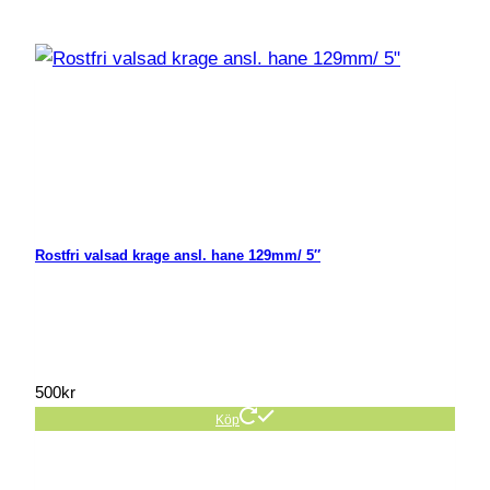
Rostfri valsad krage ansl. hane 129mm/ 5″
500
kr
Köp