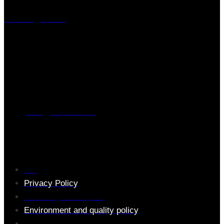
Visiting address
Mästaregatan 10
, 731 50 Köping
Post address
BOX 173, 731 24 Köping Sweden
Phone
0221-180 70 (08:00 - 17:00)
Mail:
mail@ferrita.com
(
answers faster via phone)
Information
FAQ
Privacy Policy
Assembly description
Environment and quality policy
Retailers/partners