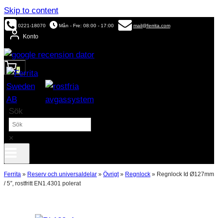
Skip to content
0221-18070
Mån - Fre: 08:00 - 17:00
mail@ferrita.com
Konto
0
Sök
×
Ferrita
»
Reserv och universaldelar
»
Övrigt
»
Regnlock
»
Regnlock Id Ø127mm
/ 5″, rostfritt EN1.4301 polerat