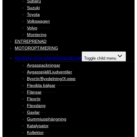
Subaru
Suzuki
Toyota
Volkswagen
Volvo
Montering
ENTREPRENAD
MOTOROPTIMERING
RESERV OCH UNIVERSALDELAR
Toggle child menu
Avgaspackningar
Avgasspjäll/Ljudventiler
Byxrör/Byxdelning/X-pipe
Flexibla bälgar
Flänsar
Flexrör
Flexslang
Gavlar
Gummiupphängning
Katalysator
Kollektor