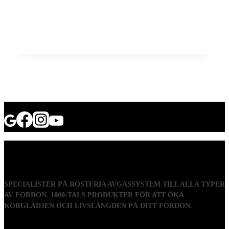
SPECIALISTER PÅ ROSTFRIA AVGASSYSTEM TILL ALLA TYPER
AV FORDON. 1000-TALS PRODUKTER FÖR ATT ÖKA
KÖRGLÄDJEN OCH LIVSLÄNGDEN PÅ DITT FORDON.