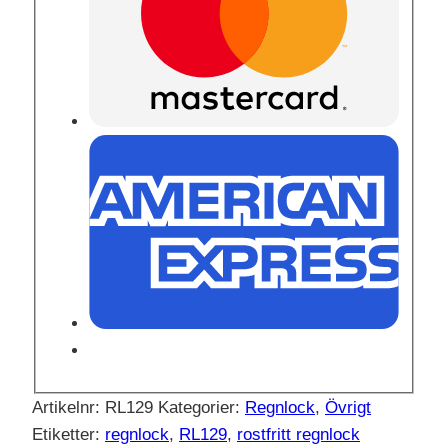
Artikelnr:
RL129
Kategorier:
Regnlock
,
Övrigt
Etiketter:
regnlock
,
RL129
,
rostfritt regnlock