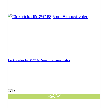
Täckbricka för 2½” 63,5mm Exhaust valve
275
kr
Köp