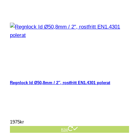
Regnlock Id Ø50,8mm / 2″, rostfritt EN1.4301 polerat
1975
kr
Köp