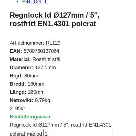
Regnlock Id Ø127mm / 5″,
rostfritt EN1.4301 polerat
Artikelnummer: RL129
EAN:
5700760137064
Material:
Rostfritt stål
Diameter:
127,5mm
Höjd:
80mm
Bredd:
160mm
Längd:
260mm
Nettovikt:
0.79kg
2195
kr
Beställningsvara
Regnlock Id Ø127mm / 5", rostfritt EN1.4301
polerat mängd