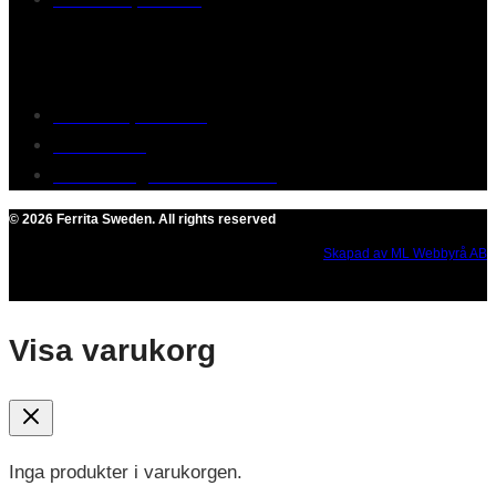
Customer service
Terms of purchase
Contact Us
Reclaim/right of withdrawal
© 2026 Ferrita Sweden. All rights reserved
Skapad av ML Webbyrå AB
Visa varukorg
Inga produkter i varukorgen.