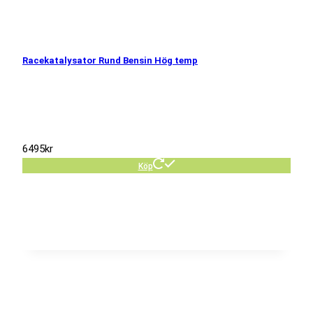
Racekatalysator Rund Bensin Hög temp
6495
kr
Köp