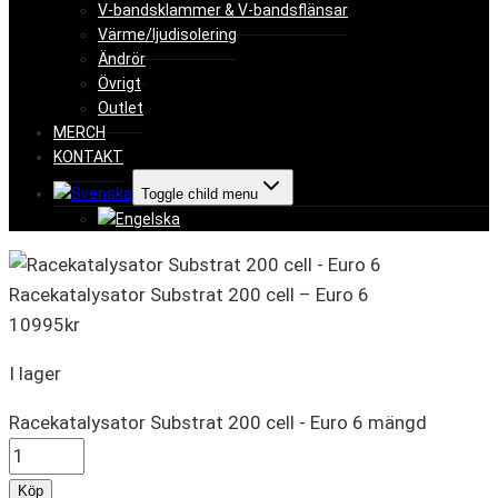
V-bandsklammer & V-bandsflänsar
Värme/ljudisolering
Ändrör
Övrigt
Outlet
MERCH
KONTAKT
Toggle child menu
Racekatalysator Substrat 200 cell – Euro 6
10995
kr
I lager
Racekatalysator Substrat 200 cell - Euro 6 mängd
Köp