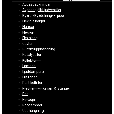
Avgaspackningar
Avgasspjäll/Ljudventiler
Byxrör/Byxdelning/X-pipe
Flexibla bälgar
Flänsar
Flexrör
Flexslang
Gavlar
Gummiupphängning
Katalysator
Kollektor
Lambda
Ljuddämpare
Luftfilter
Partikelfilter
Plattjärn, vinkeljärn & stänger
Rör
Rörböjar
Rörklammer
Upphängning