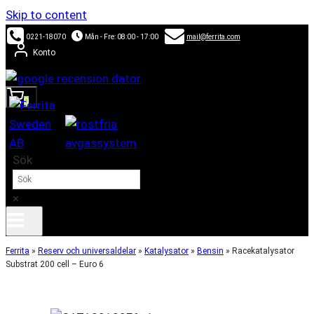
Skip to content
0221-18070
Mån - Fre: 08:00 - 17:00
mail@ferrita.com
Konto
0
Sök
×
Ferrita
»
Reserv och universaldelar
»
Katalysator
»
Bensin
»
Racekatalysator
Substrat 200 cell – Euro 6