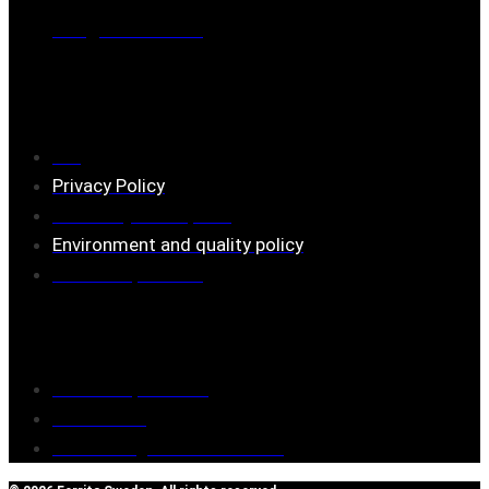
Mail:
mail@ferrita.com
(
answers faster via phone)
Information
FAQ
Privacy Policy
Assembly description
Environment and quality policy
Retailers/partners
Customer service
Terms of purchase
Contact Us
Reclaim/right of withdrawal