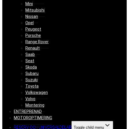
Mini
Mitsubishi
Nissan
Opel
Peugeot
Porsche
Range Rover
Renault
Saab
Seat
Skoda
Subaru
Suzuki
Toyota
Volkswagen
Volvo
Montering
ENTREPRENAD
MOTOROPTIMERING
RESERV OCH UNIVERSALDELAR
Toggle child menu