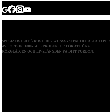
SPECIALISTER PÅ ROSTFRIA AVGASSYSTEM TILL ALLA TYPER
AV FORDON. 1000-TALS PRODUKTER FÖR ATT ÖKA
KÖRGLÄDJEN OCH LIVSLÄNGDEN PÅ DITT FORDON.
Visiting address
Mästaregatan 10
, 731 50 Köping
Post address
BOX 173, 731 24 Köping Sweden
Phone
0221-180 70 (08:00 - 17:00)