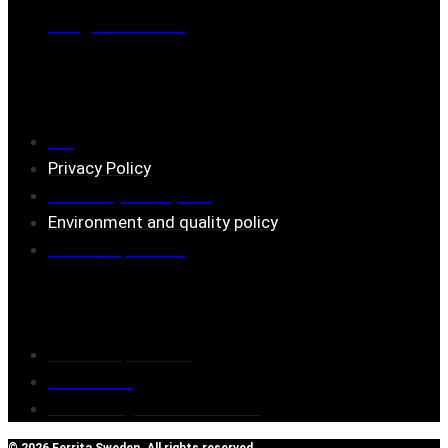
Mail:
mail@ferrita.com
(
answers faster via phone)
Information
FAQ
Privacy Policy
Assembly description
Environment and quality policy
Retailers/partners
Customer service
Terms of purchase
Contact Us
Reclaim/right of withdrawal