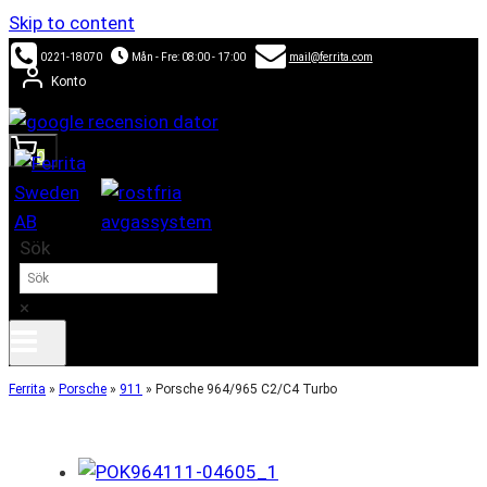
Skip to content
0221-18070
Mån - Fre: 08:00 - 17:00
mail@ferrita.com
Konto
0
Sök
×
Ferrita
»
Porsche
»
911
»
Porsche 964/965 C2/C4 Turbo