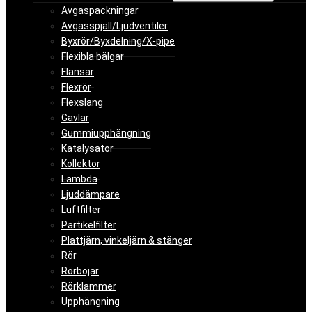
Avgaspackningar
Avgasspjäll/Ljudventiler
Byxrör/Byxdelning/X-pipe
Flexibla bälgar
Flänsar
Flexrör
Flexslang
Gavlar
Gummiupphängning
Katalysator
Kollektor
Lambda
Ljuddämpare
Luftfilter
Partikelfilter
Plattjärn, vinkeljärn & stänger
Rör
Rörböjar
Rörklammer
Upphängning