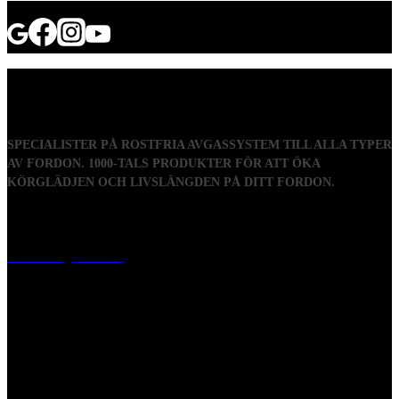
SPECIALISTER PÅ ROSTFRIA AVGASSYSTEM TILL ALLA TYPER
AV FORDON. 1000-TALS PRODUKTER FÖR ATT ÖKA
KÖRGLÄDJEN OCH LIVSLÄNGDEN PÅ DITT FORDON.
Visiting address
Mästaregatan 10
, 731 50 Köping
Post address
BOX 173, 731 24 Köping Sweden
Phone
0221-180 70 (08:00 - 17:00)