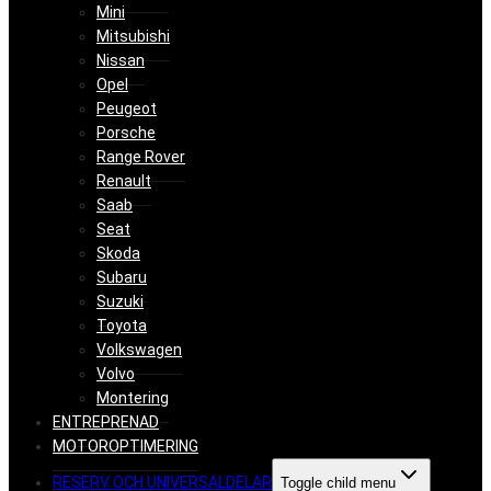
Mini
Mitsubishi
Nissan
Opel
Peugeot
Porsche
Range Rover
Renault
Saab
Seat
Skoda
Subaru
Suzuki
Toyota
Volkswagen
Volvo
Montering
ENTREPRENAD
MOTOROPTIMERING
RESERV OCH UNIVERSALDELAR
Toggle child menu