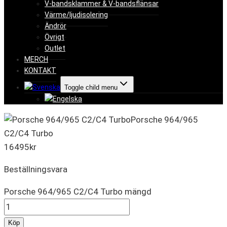
V-bandsklammer & V-bandsflänsar
Värme/ljudisolering
Ändrör
Övrigt
Outlet
MERCH
KONTAKT
Toggle child menu
Porsche 964/965
C2/C4 Turbo
16495
kr
Beställningsvara
Porsche 964/965 C2/C4 Turbo mängd
Köp