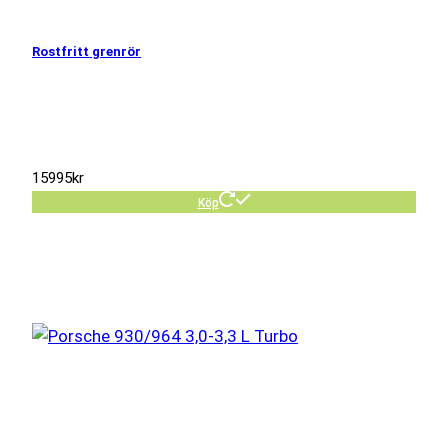
Rostfritt grenrör
15995
kr
Köp