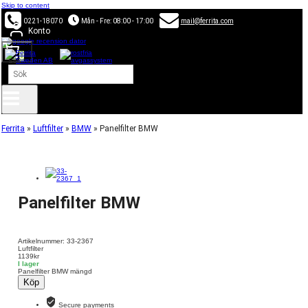
Skip to content
0221-18070
Mån - Fre: 08:00 - 17:00
mail@ferrita.com
Konto
0
Sök
×
Ferrita
»
Luftfilter
»
BMW
»
Panelfilter BMW
Panelfilter BMW
Artikelnummer: 33-2367
Luftfilter
1139
kr
I lager
Panelfilter BMW mängd
Köp
Secure payments