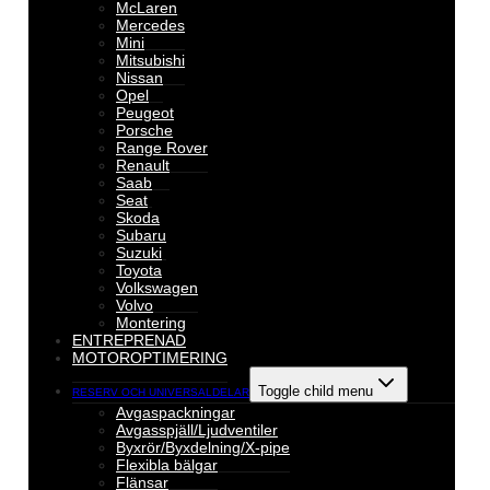
McLaren
Mercedes
Mini
Mitsubishi
Nissan
Opel
Peugeot
Porsche
Range Rover
Renault
Saab
Seat
Skoda
Subaru
Suzuki
Toyota
Volkswagen
Volvo
Montering
ENTREPRENAD
MOTOROPTIMERING
Toggle child menu
RESERV OCH UNIVERSALDELAR
Avgaspackningar
Avgasspjäll/Ljudventiler
Byxrör/Byxdelning/X-pipe
Flexibla bälgar
Flänsar