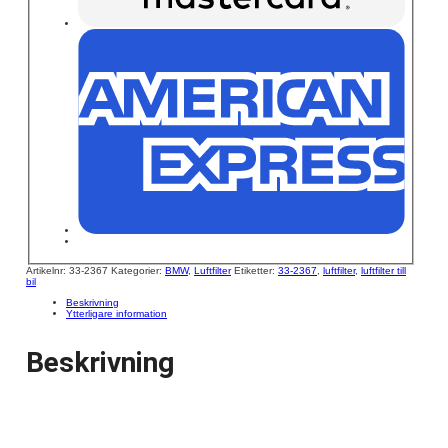
Artikelnr:
33-2367
Kategorier:
BMW
,
Luftfilter
Etiketter:
33-2367
,
luftfilter
,
luftfilter till
bil
Beskrivning
Ytterligare information
Beskrivning