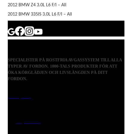
2012 BMW Z4 3.0L L6 F/I – All
2012 BMW 335IS 3.0L L6 F/I – All
SPECIALISTER PÅ ROSTFRIA AVGASSYSTEM TILL ALLA
TYPER AV FORDON. 1000-TALS PRODUKTER FÖR ATT
ÖKA KÖRGLÄDJEN OCH LIVSLÄNGDEN PÅ DITT
FORDON.
Visiting address
Mästaregatan 10
, 731 50 Köping
Post address
BOX 173, 731 24 Köping Sweden
Phone
0221-180 70 (08:00 - 17:00)
Mail:
mail@ferrita.com
(
answers faster via phone)