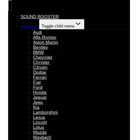
SOUND BOOSTER
Toggle child menu
BILMÄRKEN
Audi
Alfa Romeo
Aston Martin
Bentley
BMW
Chevrolet
Chrysler
Citroën
Dodge
Ferrari
Fiat
Ford
Honda
Jaguar
Jeep
Kia
Lamborghini
Lexus
Lincoln
Lotus
Mazda
Maybach