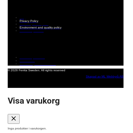
Information
FAQ
Privacy Policy
Assembly description
Environment and quality policy
Retailers/partners
Customer service
Terms of purchase
Contact Us
Reclaim/right of withdrawal
© 2026 Ferrita Sweden. All rights reserved
Skapad av ML Webbyrå AB
Visa varukorg
Inga produkter i varukorgen.