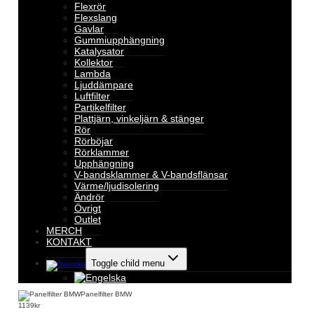
Flexrör
Flexslang
Gavlar
Gummiupphängning
Katalysator
Kollektor
Lambda
Ljuddämpare
Luftfilter
Partikelfilter
Plattjärn, vinkeljärn & stänger
Rör
Rörböjar
Rörklammer
Upphängning
V-bandsklammer & V-bandsflänsar
Värme/ljudisolering
Ändrör
Övrigt
Outlet
MERCH
KONTAKT
Toggle child menu
Panelfilter BMW
1139
kr