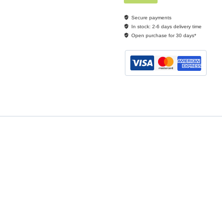
Secure payments
In stock: 2-6 days delivery time
Open purchase for 30 days*
Artikelnr:
BMC106/01
Kategorier:
Luftfilter
,
Opel
Etiketter:
BMC106/01
,
luftfilter
,
luftfilter till bil