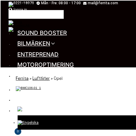
Skip
0221-18070
Mån - Fre: 08:00 - 17:00
mail@ferrita.com
to
content
logga in
SOUND BOOSTER
BILMÄRKEN
ENTREPRENAD
MOTOROPTIMERING
RESERV OCH UNIVERSALDELAR
Ferrita
»
Luftfilter
»
Opel
MERCH
KONTAKT
0