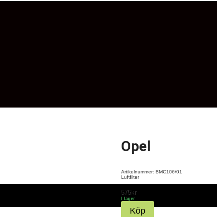
Opel
Artikelnummer: BMC106/01
Luftfilter
575
kr
I lager
Opel
mängd
Köp