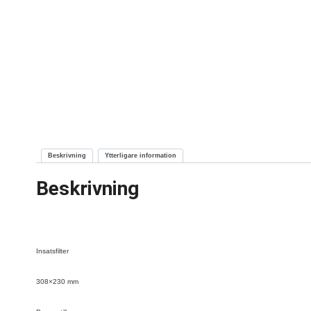
Beskrivning
Ytterligare information
Beskrivning
Insatsfilter
308×230 mm