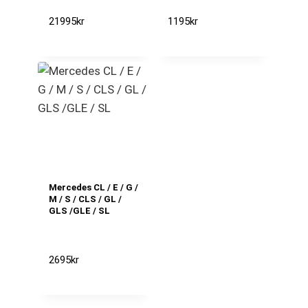
21995
kr
1195
kr
Mercedes CL / E / G /
M / S / CLS / GL /
GLS /GLE / SL
2695
kr