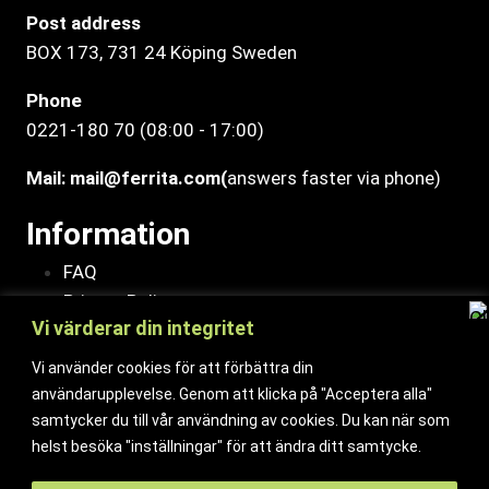
Post address
BOX 173, 731 24 Köping Sweden
Phone
0221-180 70 (08:00 - 17:00)
Mail:
mail@ferrita.com
(
answers faster via phone)
Information
FAQ
Privacy Policy
Vi värderar din integritet
Assembly description
Environment and quality policy
Vi använder cookies för att förbättra din
Retailers/partners
användarupplevelse. Genom att klicka på "Acceptera alla"
samtycker du till vår användning av cookies. Du kan när som
Customer service
helst besöka "inställningar" för att ändra ditt samtycke.
Terms of purchase