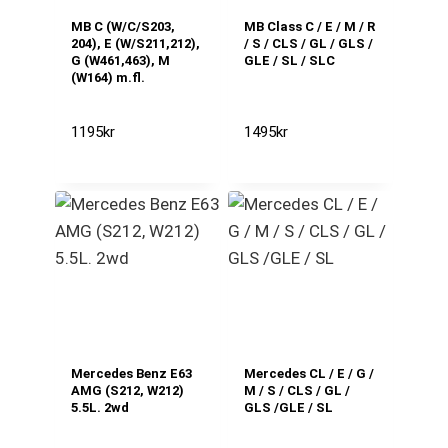
MB C (W/C/S203,
MB Class C / E / M / R
204), E (W/S211,212),
/ S / CLS / GL / GLS /
G (W461,463), M
GLE / SL / SLC
(W164) m.fl.
1195
kr
1495
kr
Mercedes Benz E63
Mercedes CL / E / G /
AMG (S212, W212)
M / S / CLS / GL /
5.5L. 2wd
GLS /GLE / SL