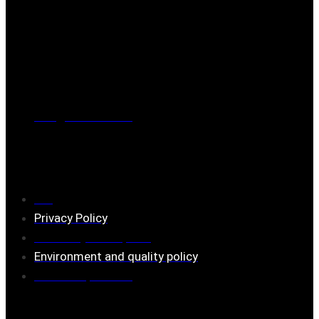
Post address
BOX 173, 731 24 Köping Sweden
Phone
0221-180 70 (08:00 - 17:00)
Mail:
mail@ferrita.com
(
answers faster via phone)
Information
FAQ
Privacy Policy
Assembly description
Environment and quality policy
Retailers/partners
Customer service