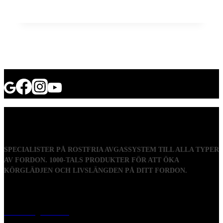
SPECIALISTER PÅ ROSTFRIA AVGASSYSTEM TILL ALLA TYPER
AV FORDON. 1000-TALS PRODUKTER FÖR ATT ÖKA
KÖRGLÄDJEN OCH LIVSLÄNGDEN PÅ DITT FORDON.
Visiting address
Mästaregatan 10
, 731 50 Köping