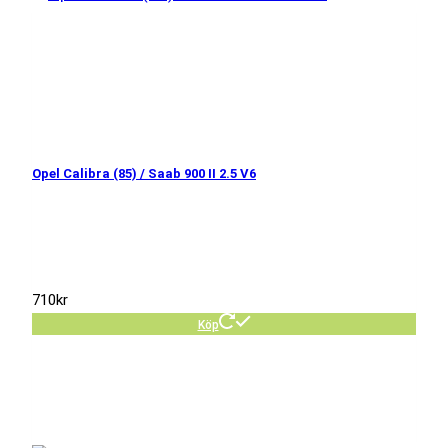
Opel Calibra (85) / Saab 900 II 2.5 V6
710
kr
Köp