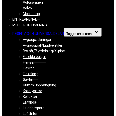
Volkswagen
Volvo
Montering
ENTREPRENAD
MOTOROPTIMERING
RESERV OCH UNIVERSALDELAR
Toggle child menu
Avgaspackningar
Avgasspjäll/Ljudventiler
Byxrör/Byxdelning/X-pipe
Flexibla bälgar
Flänsar
Flexrör
Flexslang
Gavlar
Gummiupphängning
Katalysator
Kollektor
Lambda
Ljuddämpare
Luftfilter