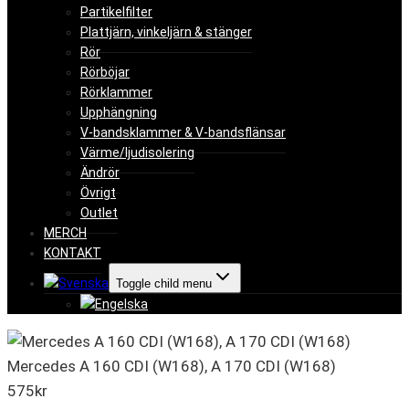
Partikelfilter
Plattjärn, vinkeljärn & stänger
Rör
Rörböjar
Rörklammer
Upphängning
V-bandsklammer & V-bandsflänsar
Värme/ljudisolering
Ändrör
Övrigt
Outlet
MERCH
KONTAKT
Toggle child menu
Mercedes A 160 CDI (W168), A 170 CDI (W168)
575
kr