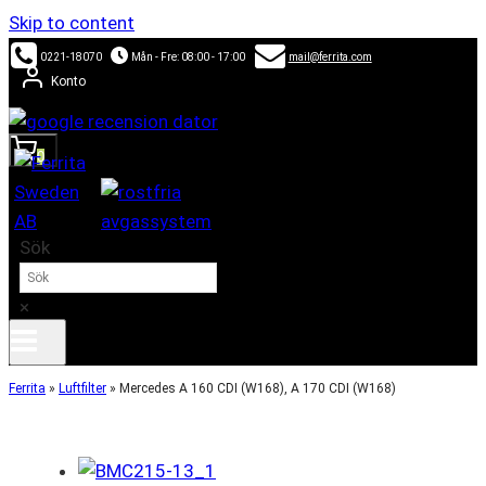
Skip to content
0221-18070
Mån - Fre: 08:00 - 17:00
mail@ferrita.com
Konto
0
Sök
×
Ferrita
»
Luftfilter
»
Mercedes A 160 CDI (W168), A 170 CDI (W168)