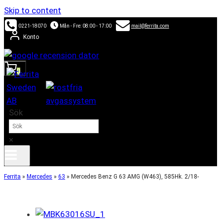
Skip to content
0221-18070
Mån - Fre: 08:00 - 17:00
mail@ferrita.com
Konto
0
Sök
×
Ferrita
»
Mercedes
»
63
»
Mercedes Benz G 63 AMG (W463), 585Hk. 2/18-