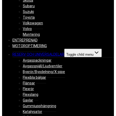
Skoda
Subaru
Suzuki
Toyota
Volkswagen
Volvo
Montering
ENTREPRENAD
MOTOROPTIMERING
RESERV OCH UNIVERSALDELAR
Toggle child menu
Avgaspackningar
Avgasspjäll/Ljudventiler
Byxrör/Byxdelning/X-pipe
Flexibla bälgar
Flänsar
Flexrör
Flexslang
Gavlar
Gummiupphängning
Katalysator