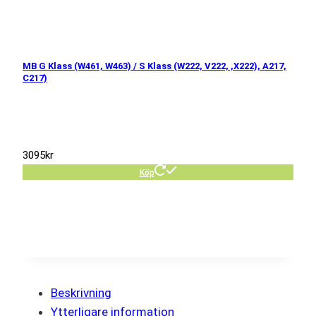
MB G Klass (W461, W463) / S Klass (W222, V222, ,X222), A217,
C217)
3095
kr
Köp
Beskrivning
Ytterligare information