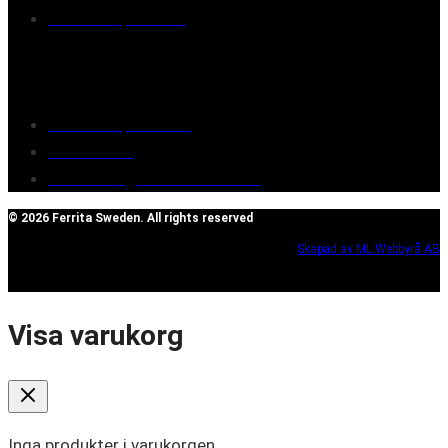
Retailers/partners
Customer service
Terms of purchase
Contact Us
Reclaim/right of withdrawal
© 2026 Ferrita Sweden. All rights reserved
Skapad av ML Webbyrå AB
Visa varukorg
Inga produkter i varukorgen.