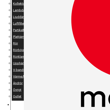
Kollektor
Lambda
Ljuddämpare
Luftfilter
Partikelfilter
Plattjärn, vinkeljärn & stänger
Rör
Rörböjar
Rörklammer
Upphängning
V-bandsklammer & V-bandsflänsar
Värme/ljudisolering
Ändrör
Övrigt
Outlet
MERCH