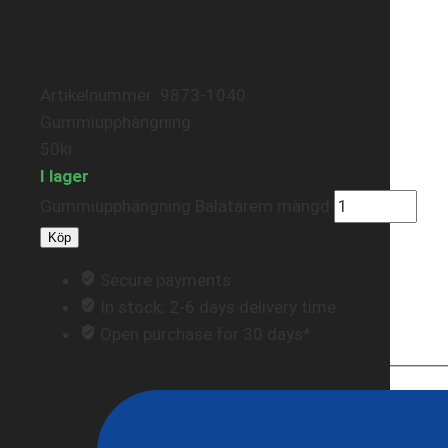
Artikelnummer: 9873-1040
Gummiupphängning
50
kr
I lager
Gummiupphängning Balatarem mängd
Köp
Secure payments
In stock: 2-6 days delivery time
Open purchase for 30 days*