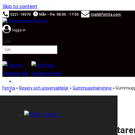
Skip to content
0221-18070
Mån - Fre: 08:00 - 17:00
mail@ferrita.com
logga in
Sök
×
SOUND BOOSTER
Ferrita
»
Reserv och universaldelar
»
Gummiupphängning
»
Gummiupp
BILMÄRKEN
Gummiupphängning Balatar