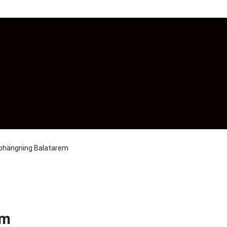
hängning Balatarem
em