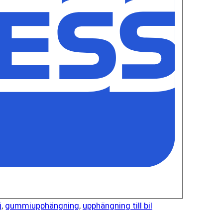
j
,
gummiupphängning
,
upphängning till bil