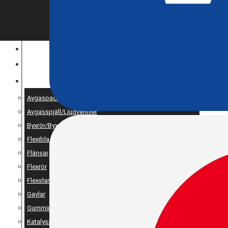
ENTREPRENAD
MOTOROPTIMERING
RESERV OCH UNIVERSALDELAR
Avgaspackningar
Avgasspjäll/Ljudventiler
Byxrör/Byxdelning/X-pipe
Flexibla bälgar
Flänsar
Flexrör
Flexslang
Gavlar
Gummiupphängning
Katalysator