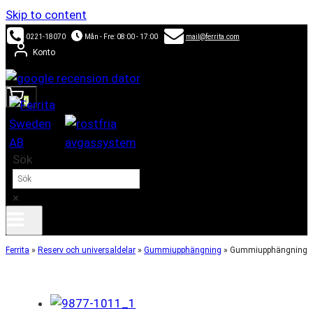
Skip to content
0221-18070
Mån - Fre: 08:00 - 17:00
mail@ferrita.com
Konto
0
Sök
×
Ferrita
»
Reserv och universaldelar
»
Gummiupphängning
»
Gummiupphängning