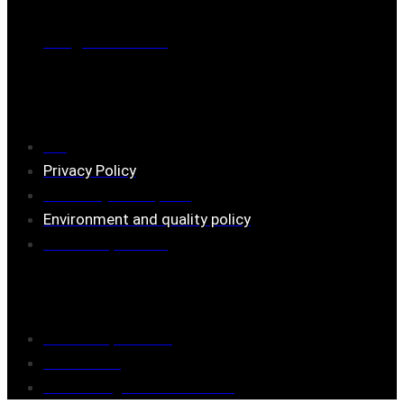
0221-180 70 (08:00 - 17:00)
Mail:
mail@ferrita.com
(
answers faster via phone)
Information
FAQ
Privacy Policy
Assembly description
Environment and quality policy
Retailers/partners
Customer service
Terms of purchase
Contact Us
Reclaim/right of withdrawal