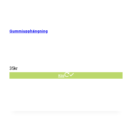
Gummiupphängning
35
kr
Köp