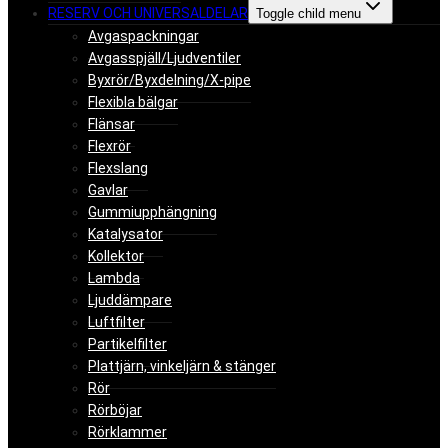
RESERV OCH UNIVERSALDELAR
Toggle child menu
Avgaspackningar
Avgasspjäll/Ljudventiler
Byxrör/Byxdelning/X-pipe
Flexibla bälgar
Flänsar
Flexrör
Flexslang
Gavlar
Gummiupphängning
Katalysator
Kollektor
Lambda
Ljuddämpare
Luftfilter
Partikelfilter
Plattjärn, vinkeljärn & stänger
Rör
Rörböjar
Rörklammer