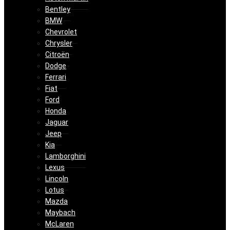
Bentley
BMW
Chevrolet
Chrysler
Citroën
Dodge
Ferrari
Fiat
Ford
Honda
Jaguar
Jeep
Kia
Lamborghini
Lexus
Lincoln
Lotus
Mazda
Maybach
McLaren