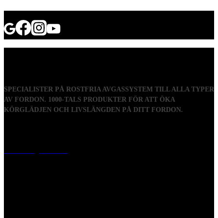
SPECIALISTER PÅ ROSTFRIA AVGASSYSTEM TILL ALLA TYPER
AV FORDON. 1000-TALS PRODUKTER FÖR ATT ÖKA
KÖRGLÄDJEN OCH LIVSLÄNGDEN PÅ DITT FORDON.
Visiting address
Mästaregatan 10
, 731 50 Köping
Post address
BOX 173, 731 24 Köping Sweden
Phone