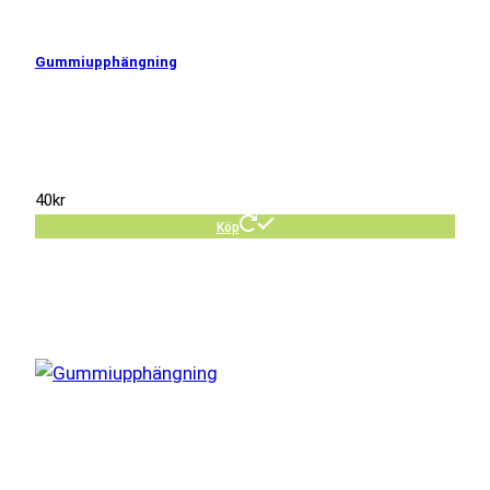
Gummiupphängning
40
kr
Köp