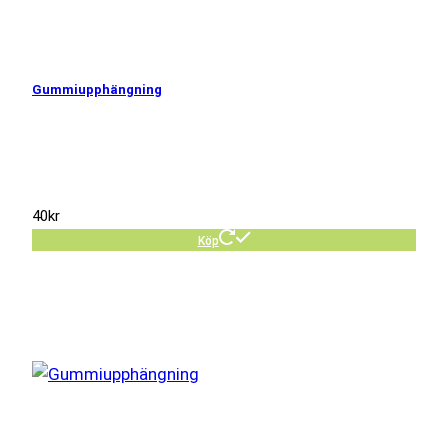
Gummiupphängning
40
kr
Köp