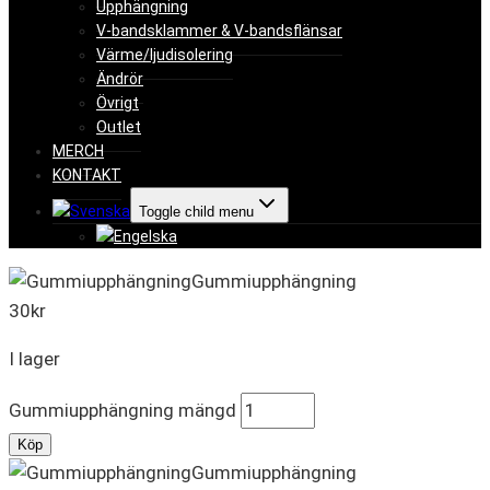
Upphängning
V-bandsklammer & V-bandsflänsar
Värme/ljudisolering
Ändrör
Övrigt
Outlet
MERCH
KONTAKT
Toggle child menu
Gummiupphängning
30
kr
I lager
Gummiupphängning mängd
Köp
Gummiupphängning