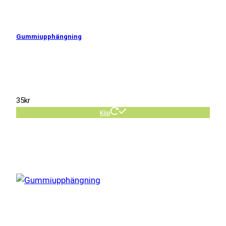
Gummiupphängning
35
kr
Köp