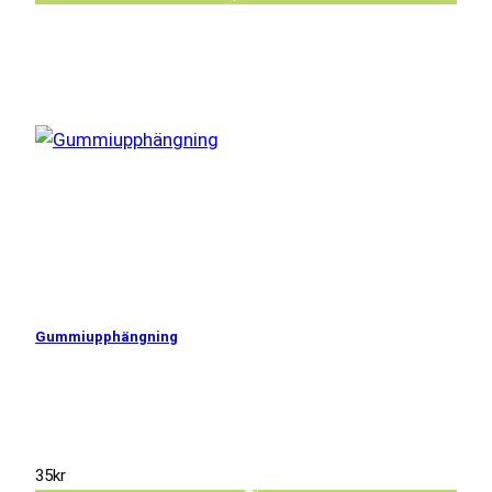
Gummiupphängning
35
kr