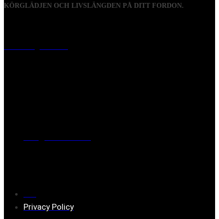
KÖRGLÄDJEN OCH LIVSLÄNGDEN PÅ DITT FORDON.
Visiting address
Mästaregatan 10
, 731 50 Köping
Post address
BOX 173, 731 24 Köping Sweden
Phone
0221-180 70 (08:00 - 17:00)
Mail:
mail@ferrita.com
(
answers faster via phone)
Information
FAQ
Privacy Policy