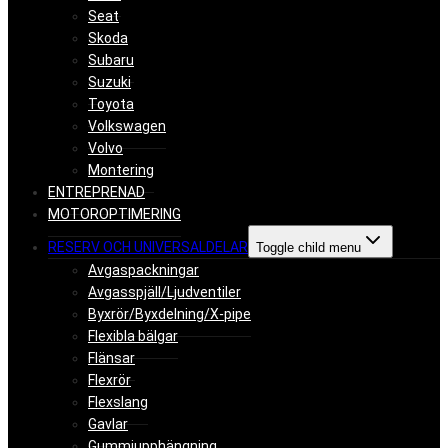
Seat
Skoda
Subaru
Suzuki
Toyota
Volkswagen
Volvo
Montering
ENTREPRENAD
MOTOROPTIMERING
RESERV OCH UNIVERSALDELAR
Toggle child menu
Avgaspackningar
Avgasspjäll/Ljudventiler
Byxrör/Byxdelning/X-pipe
Flexibla bälgar
Flänsar
Flexrör
Flexslang
Gavlar
Gummiupphängning