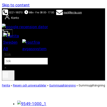
Skip to content
0221-18070
Mån - Fre: 08:00 - 17:00
mail@ferrita.com
Konto
0
Sök
×
Ferrita
»
Reserv och universaldelar
»
Gummiupphängning
»
Gummiupphängning