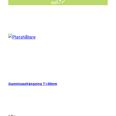
Köp
Gummiupphängning T=30mm