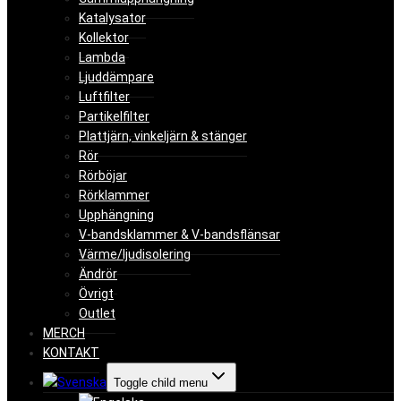
Katalysator
Kollektor
Lambda
Ljuddämpare
Luftfilter
Partikelfilter
Plattjärn, vinkeljärn & stänger
Rör
Rörböjar
Rörklammer
Upphängning
V-bandsklammer & V-bandsflänsar
Värme/ljudisolering
Ändrör
Övrigt
Outlet
MERCH
KONTAKT
Toggle child menu