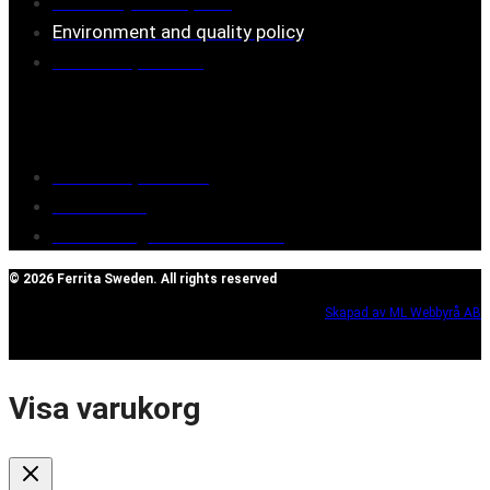
Assembly description
Environment and quality policy
Retailers/partners
Customer service
Terms of purchase
Contact Us
Reclaim/right of withdrawal
© 2026 Ferrita Sweden. All rights reserved
Skapad av ML Webbyrå AB
Visa varukorg