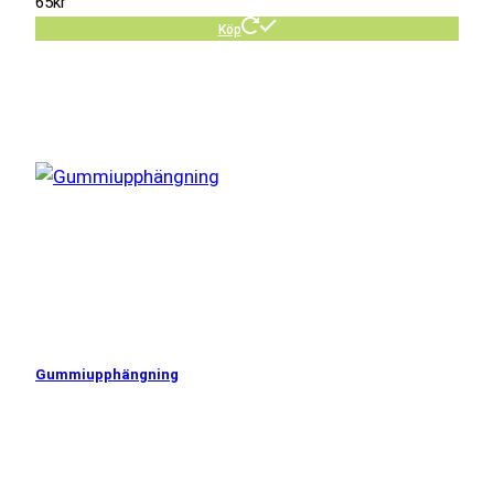
65
kr
Köp
Gummiupphängning