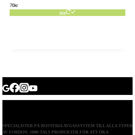
70
kr
Köp
SPECIALISTER PÅ ROSTFRIA AVGASSYSTEM TILL ALLA TYPER
AV FORDON. 1000-TALS PRODUKTER FÖR ATT ÖKA