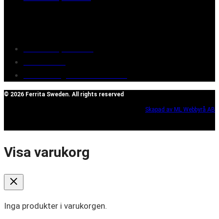
Customer service
Terms of purchase
Contact Us
Reclaim/right of withdrawal
© 2026 Ferrita Sweden. All rights reserved
Skapad av ML Webbyrå AB
Visa varukorg
Inga produkter i varukorgen.