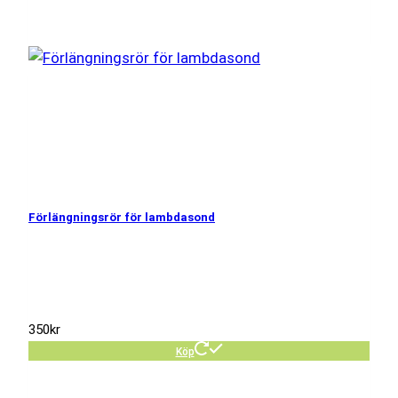
Förlängningsrör för lambdasond
350
kr
Köp