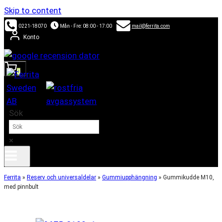
Skip to content
0221-18070
Mån - Fre: 08:00 - 17:00
mail@ferrita.com
Konto
0
Sök
×
Ferrita
»
Reserv och universaldelar
»
Gummiupphängning
»
Gummikudde M10,
med pinnbult