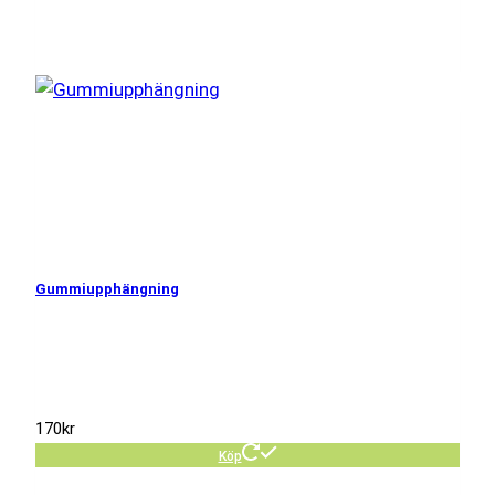
Gummiupphängning
170
kr
Köp