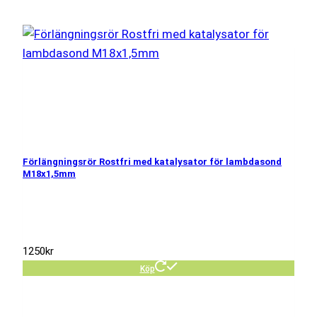
Förlängningsrör Rostfri med katalysator för lambdasond
M18x1,5mm
1250
kr
Köp