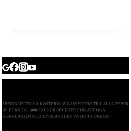
SPECIALISTER PÅ ROSTFRIA AVGASSYSTEM TILL ALLA TYPER
AV FORDON. 1000-TALS PRODUKTER FÖR ATT ÖKA
KÖRGLÄDJEN OCH LIVSLÄNGDEN PÅ DITT FORDON.