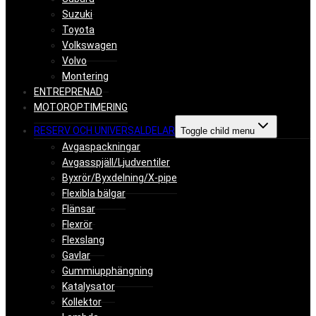
Suzuki
Toyota
Volkswagen
Volvo
Montering
ENTREPRENAD
MOTOROPTIMERING
RESERV OCH UNIVERSALDELAR
Toggle child menu
Avgaspackningar
Avgasspjäll/Ljudventiler
Byxrör/Byxdelning/X-pipe
Flexibla bälgar
Flänsar
Flexrör
Flexslang
Gavlar
Gummiupphängning
Katalysator
Kollektor