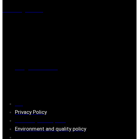
Visiting address
Mästaregatan 10
, 731 50 Köping
Post address
BOX 173, 731 24 Köping Sweden
Phone
0221-180 70 (08:00 - 17:00)
Mail:
mail@ferrita.com
(
answers faster via phone)
Information
FAQ
Privacy Policy
Assembly description
Environment and quality policy
Retailers/partners