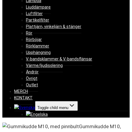
Lambda
Ljuddämpare
Luftfilter
Partikelfilter
Plattjärn, vinkeljärn & stänger
Rör
Rörböjar
Rörklammer
Upphängning
V-bandsklammer & V-bandsflänsar
Värme/ljudisolering
Ändrör
Övrigt
Outlet
MERCH
KONTAKT
Toggle child menu
Gummikudde M10,