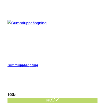
Gummiupphängning
100
kr
Köp