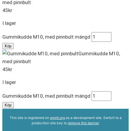
med pinnbult
45
kr
I lager
Gummikudde M10, med pinnbult mängd
Köp
Gummikudde M10,
med pinnbult
45
kr
I lager
Gummikudde M10, med pinnbult mängd
Köp
This site is registered on
wpml.org
as a development site. Switch to a
production site key to
remove this banner
.