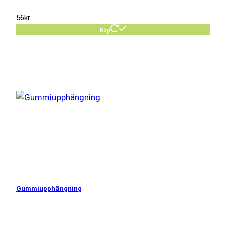
56
kr
Köp
Gummiupphängning