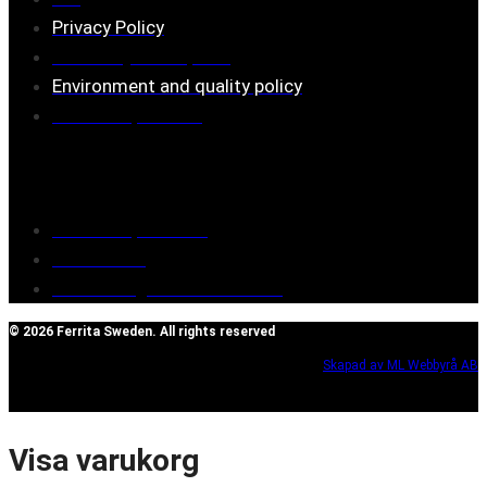
Privacy Policy
Assembly description
Environment and quality policy
Retailers/partners
Customer service
Terms of purchase
Contact Us
Reclaim/right of withdrawal
© 2026 Ferrita Sweden. All rights reserved
Skapad av ML Webbyrå AB
Visa varukorg