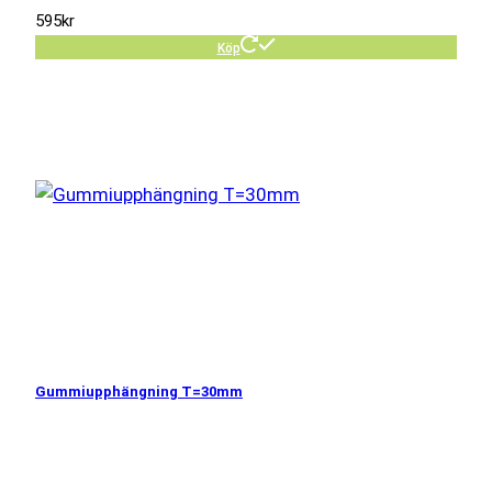
595
kr
Köp
Gummiupphängning T=30mm