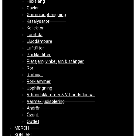
Flexslang
Gavlar
Gummiupphängning
Katalysator
Kollektor
Lambda
Ljuddämpare
Luftfilter
Partikelfilter
Plattjärn, vinkeljärn & stänger
Rör
Rörböjar
Rörklammer
Upphängning
V-bandsklammer & V-bandsflänsar
Värme/ljudisolering
Ändrör
Övrigt
Outlet
MERCH
KONTAKT