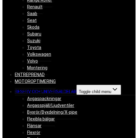
Range Rover
Renault
Saab
Seat
Skoda
Subaru
Suzuki
Toyota
Volkswagen
Volvo
Montering
ENTREPRENAD
MOTOROPTIMERING
RESERV OCH UNIVERSALDELAR
Toggle child menu
Avgaspackningar
Avgasspjäll/Ljudventiler
Byxrör/Byxdelning/X-pipe
Flexibla bälgar
Flänsar
Flexrör