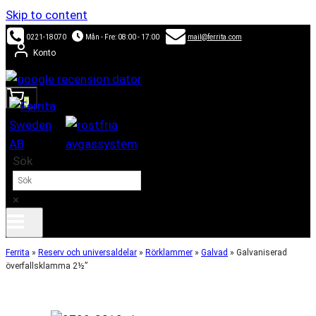
Skip to content
0221-18070
Mån - Fre: 08:00 - 17:00
mail@ferrita.com
Konto
0
Sök
×
Ferrita
»
Reserv och universaldelar
»
Rörklammer
»
Galvad
»
Galvaniserad
överfallsklamma 2½”