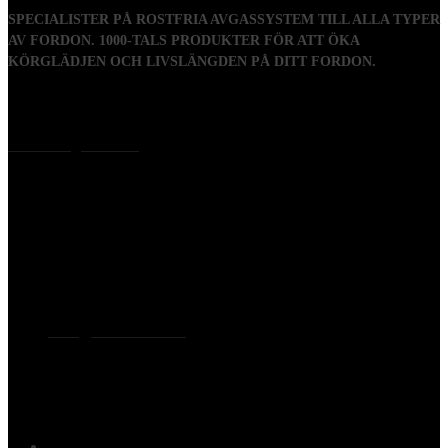
SPECIALISTER PÅ ROSTFRIA AVGASSYSTEM TILL ALLA TYPER
AV FORDON. 1000-TALS PRODUKTER FÖR ATT ÖKA
KÖRGLÄDJEN OCH LIVSLÄNGDEN PÅ DITT FORDON.
Visiting address
Mästaregatan 10
, 731 50 Köping
Post address
BOX 173, 731 24 Köping Sweden
Phone
0221-180 70 (08:00 - 17:00)
Mail:
mail@ferrita.com
(
answers faster via phone)
Information
FAQ