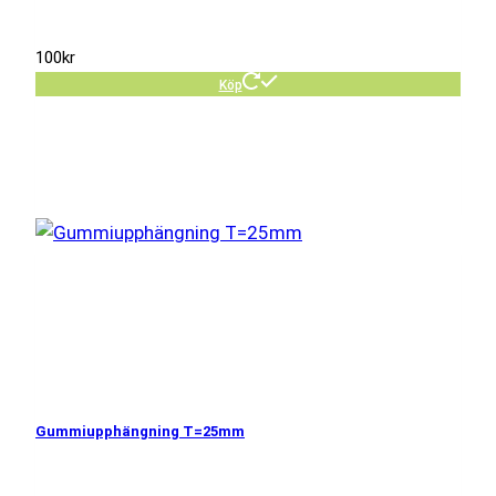
100
kr
Köp
Gummiupphängning T=25mm