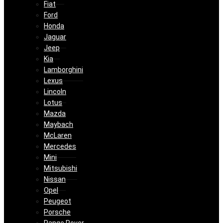
Fiat
Ford
Honda
Jaguar
Jeep
Kia
Lamborghini
Lexus
Lincoln
Lotus
Mazda
Maybach
McLaren
Mercedes
Mini
Mitsubishi
Nissan
Opel
Peugeot
Porsche