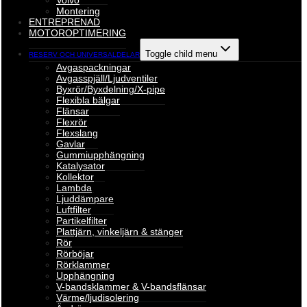
Volvo
Montering
ENTREPRENAD
MOTOROPTIMERING
Toggle child menu
RESERV OCH UNIVERSALDELAR
Avgaspackningar
Avgasspjäll/Ljudventiler
Byxrör/Byxdelning/X-pipe
Flexibla bälgar
Flänsar
Flexrör
Flexslang
Gavlar
Gummiupphängning
Katalysator
Kollektor
Lambda
Ljuddämpare
Luftfilter
Partikelfilter
Plattjärn, vinkeljärn & stänger
Rör
Rörböjar
Rörklammer
Upphängning
V-bandsklammer & V-bandsflänsar
Värme/ljudisolering