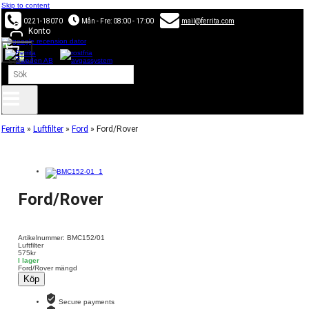
Skip to content
0221-18070
Mån - Fre: 08:00 - 17:00
mail@ferrita.com
Konto
0
Sök
×
Ferrita
»
Luftfilter
»
Ford
»
Ford/Rover
Ford/Rover
Artikelnummer: BMC152/01
Luftfilter
575
kr
I lager
Ford/Rover mängd
Köp
Secure payments