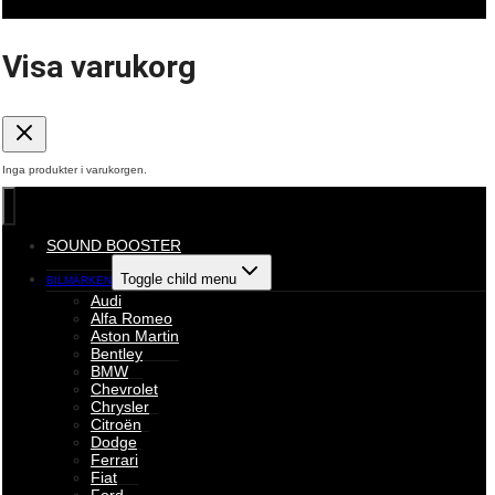
Visa varukorg
Inga produkter i varukorgen.
SOUND BOOSTER
Toggle child menu
BILMÄRKEN
Audi
Alfa Romeo
Aston Martin
Bentley
BMW
Chevrolet
Chrysler
Citroën
Dodge
Ferrari
Fiat