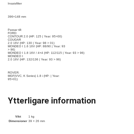
Insatsfilter
396×148 mm
Passar till:
FORD:
CONTOUR 2.0 (HP: 125 | Year: 95>00)
COUGAR
2.0 16V (HP: 130 | Year: 98 > 01)
MONDEO I 1.6 16V (HP: 88/90 | Year: 93
> 96)
MONDEO I 1.8 16V / 4×4 (HP: 112/115 | Year: 93 > 96)
MONDEO I
2.0 16V (HP: 132/136 | Year: 93 > 96)
ROVER:
MGF(VVC, K Series) 1.8 i (HP: | Year:
95>01)
Ytterligare information
Vikt
1 kg
Dimensioner
39 × 26 mm