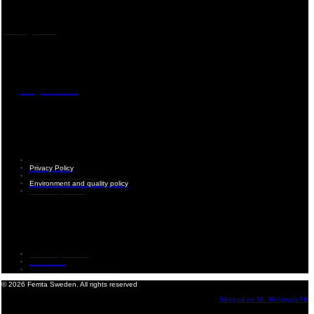
Visiting address
Mästaregatan 10
, 731 50 Köping
Post address
BOX 173, 731 24 Köping Sweden
Phone
0221-180 70 (08:00 - 17:00)
Mail:
mail@ferrita.com
(
answers faster via phone)
Information
FAQ
Privacy Policy
Assembly description
Environment and quality policy
Retailers/partners
Customer service
Terms of purchase
Contact Us
Reclaim/right of withdrawal
© 2026 Ferrita Sweden. All rights reserved
Skapad av ML Webbyrå AB