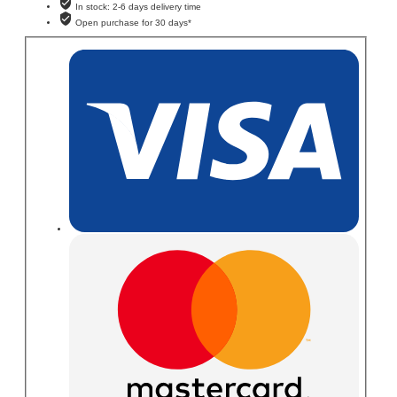
In stock: 2-6 days delivery time
Open purchase for 30 days*