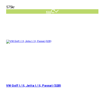
575
kr
Köp
VW Golf I / II, Jetta I / II, Passat (32B)