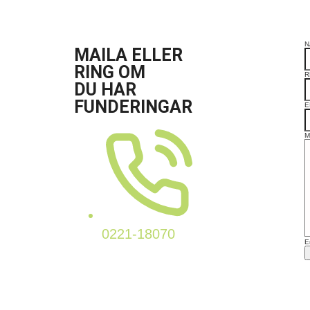
N
MAILA ELLER
RING OM
R
DU HAR
FUNDERINGAR
E
M
0221-18070
E