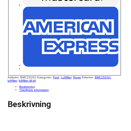
Artikelnr:
BMC152/01
Kategorier:
Ford
,
Luftfilter
,
Rover
Etiketter:
BMC152/01
,
luftfilter
,
luftfilter till bil
Beskrivning
Ytterligare information
Beskrivning