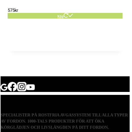
575
kr
Köp
SPECIALISTER PÅ ROSTFRIA AVGASSYSTEM TILL ALLA TYPER
AV FORDON. 1000-TALS PRODUKTER FÖR ATT ÖKA
KÖRGLÄDJEN OCH LIVSLÄNGDEN PÅ DITT FORDON.