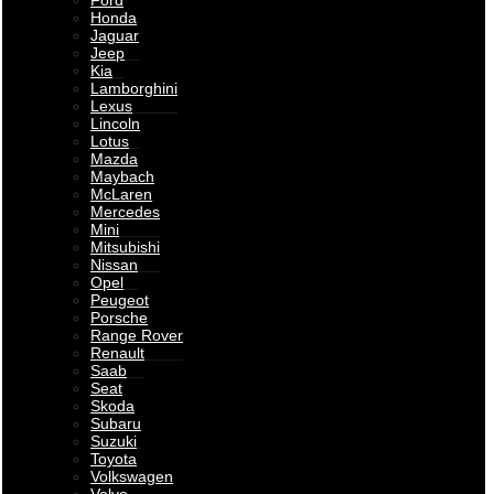
Ford
Honda
Jaguar
Jeep
Kia
Lamborghini
Lexus
Lincoln
Lotus
Mazda
Maybach
McLaren
Mercedes
Mini
Mitsubishi
Nissan
Opel
Peugeot
Porsche
Range Rover
Renault
Saab
Seat
Skoda
Subaru
Suzuki
Toyota
Volkswagen