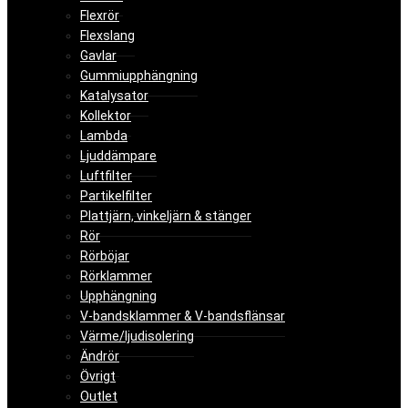
Flexrör
Flexslang
Gavlar
Gummiupphängning
Katalysator
Kollektor
Lambda
Ljuddämpare
Luftfilter
Partikelfilter
Plattjärn, vinkeljärn & stänger
Rör
Rörböjar
Rörklammer
Upphängning
V-bandsklammer & V-bandsflänsar
Värme/ljudisolering
Ändrör
Övrigt
Outlet