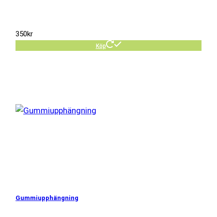
350
kr
Köp
Gummiupphängning