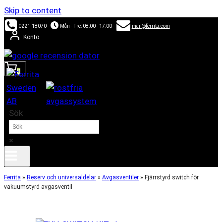
Skip to content
0221-18070
Mån - Fre: 08:00 - 17:00
mail@ferrita.com
Konto
0
Sök
×
Ferrita
»
Reserv och universaldelar
»
Avgasventiler
»
Fjärrstyrd switch för
vakuumstyrd avgasventil