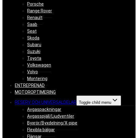
Porsche
Range Rover
Renault
Saab
Seat
Skoda
Subaru
Suzuki
Toyota
Volkswagen
Volvo
Montering
ENTREPRENAD
MOTOROPTIMERING
RESERV OCH UNIVERSALDELAR
Toggle child menu
Avgaspackningar
Avgasspjäll/Ljudventiler
Byxrör/Byxdelning/X-pipe
Flexibla bälgar
Flänsar