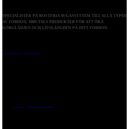
SPECIALISTER PÅ ROSTFRIA AVGASSYSTEM TILL ALLA TYPER
AV FORDON. 1000-TALS PRODUKTER FÖR ATT ÖKA
KÖRGLÄDJEN OCH LIVSLÄNGDEN PÅ DITT FORDON.
Visiting address
Mästaregatan 10
, 731 50 Köping
Post address
BOX 173, 731 24 Köping Sweden
Phone
0221-180 70 (08:00 - 17:00)
Mail:
mail@ferrita.com
(
answers faster via phone)
Information