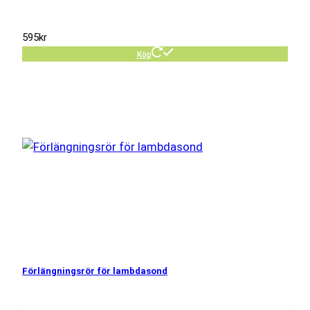
595
kr
Köp
Förlängningsrör för lambdasond