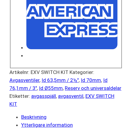
Artikelnr:
EXV SWITCH KIT
Kategorier:
Avgasventiler
,
Id 63,5mm / 2½"
,
Id 70mm
,
Id
76,1mm / 3"
,
Id Ø55mm
,
Reserv och universaldelar
Etiketter:
avgasspjäll
,
avgasventil
,
EXV SWITCH
KIT
Beskrivning
Ytterligare information