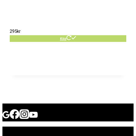
295
kr
Köp