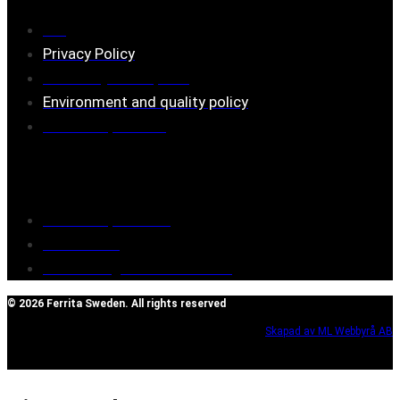
FAQ
Privacy Policy
Assembly description
Environment and quality policy
Retailers/partners
Customer service
Terms of purchase
Contact Us
Reclaim/right of withdrawal
© 2026 Ferrita Sweden. All rights reserved
Skapad av ML Webbyrå AB