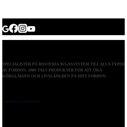
SPECIALISTER PÅ ROSTFRIA AVGASSYSTEM TILL ALLA TYPER
AV FORDON. 1000-TALS PRODUKTER FÖR ATT ÖKA
KÖRGLÄDJEN OCH LIVSLÄNGDEN PÅ DITT FORDON.
Visiting address
Mästaregatan 10
, 731 50 Köping
Post address
BOX 173, 731 24 Köping Sweden