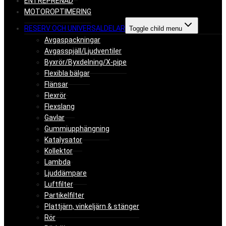
ENTREPRENAD
MOTOROPTIMERING
RESERV OCH UNIVERSALDELAR
Toggle child menu
Avgaspackningar
Avgasspjäll/Ljudventiler
Byxrör/Byxdelning/X-pipe
Flexibla bälgar
Flänsar
Flexrör
Flexslang
Gavlar
Gummiupphängning
Katalysator
Kollektor
Lambda
Ljuddämpare
Luftfilter
Partikelfilter
Plattjärn, vinkeljärn & stänger
Rör