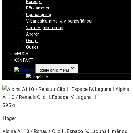
Rörböjar
Rörklammer
Upphängning
V-bandsklammer & V-bandsflänsar
Värme/ljudisolering
Ändrör
Övrigt
Outlet
MERCH
KONTAKT
Toggle child menu
Alpina
A110 / Renault Clio II, Espace IV, Laguna II
595
kr
I lager
Alpina A110 / Renault Clio II, Espace IV, Laguna II mängd