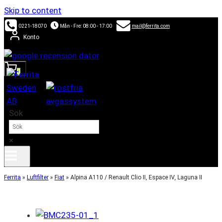
Skip to content
0221-18070
Mån - Fre: 08:00 - 17:00
mail@ferrita.com
Konto
0
Sök
×
Ferrita
»
Luftfilter
»
Fiat
»
Alpina A110 / Renault Clio II, Espace IV, Laguna II