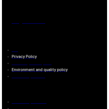
Phone
0221-180 70 (08:00 - 17:00)
Mail:
mail@ferrita.com
(
answers faster via phone)
Information
FAQ
Privacy Policy
Assembly description
Environment and quality policy
Retailers/partners
Customer service
Terms of purchase
Contact Us