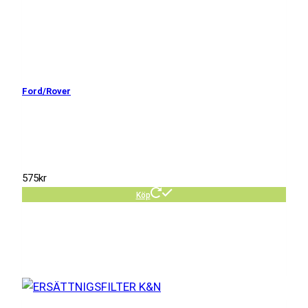
Ford/Rover
575
kr
Köp