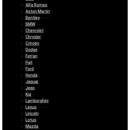
Alfa Romeo
Aston Martin
Bentley
BMW
Chevrolet
Chrysler
Citroën
Dodge
Ferrari
Fiat
Ford
Honda
Jaguar
Jeep
Kia
Lamborghini
Lexus
Lincoln
Lotus
Mazda