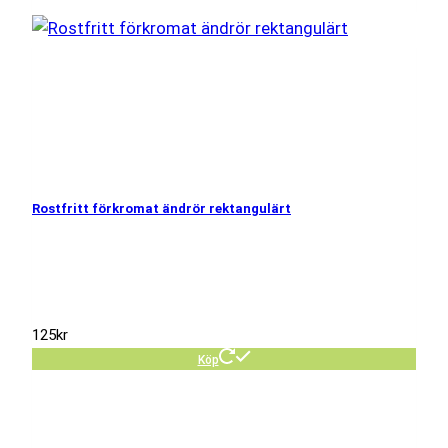
Rostfritt förkromat ändrör rektangulärt
125
kr
Köp