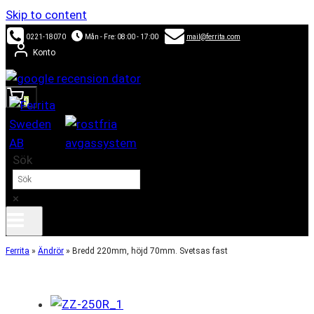
Skip to content
0221-18070
Mån - Fre: 08:00 - 17:00
mail@ferrita.com
Konto
0
Sök
×
Ferrita
»
Ändrör
»
Bredd 220mm, höjd 70mm. Svetsas fast