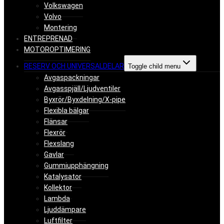
Volkswagen
Volvo
Montering
ENTREPRENAD
MOTOROPTIMERING
RESERV OCH UNIVERSALDELAR
Toggle child menu
Avgaspackningar
Avgasspjäll/Ljudventiler
Byxrör/Byxdelning/X-pipe
Flexibla bälgar
Flänsar
Flexrör
Flexslang
Gavlar
Gummiupphängning
Katalysator
Kollektor
Lambda
Ljuddämpare
Luftfilter