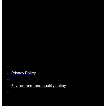
Post address
BOX 173, 731 24 Köping Sweden
Phone
0221-180 70 (08:00 - 17:00)
Mail:
mail@ferrita.com
(
answers faster via phone)
Information
FAQ
Privacy Policy
Assembly description
Environment and quality policy
Retailers/partners
Customer service