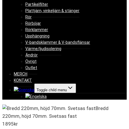
Partikelfilter
Plattjärn, vinkeljärn & stänger
Rör
Rörböjar
Rörklammer
Upphängning
V-bandsklammer & V-bandsflänsar
Värme/ljudisolering
Ändrör
Övrigt
Outlet
MERCH
KONTAKT
Toggle child menu
Bredd
220mm, höjd 70mm. Svetsas fast
1895
kr