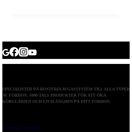
SPECIALISTER PÅ ROSTFRIA AVGASSYSTEM TILL ALLA TYPER
AV FORDON. 1000-TALS PRODUKTER FÖR ATT ÖKA
KÖRGLÄDJEN OCH LIVSLÄNGDEN PÅ DITT FORDON.
Visiting address
Mästaregatan 10
, 731 50 Köping