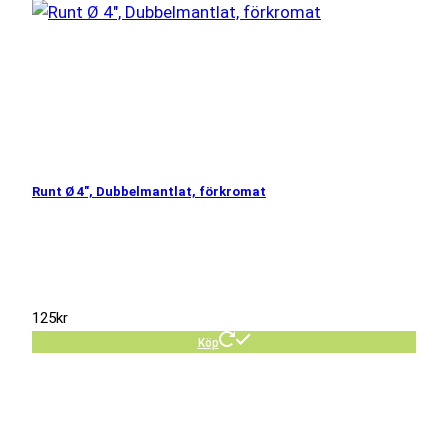
Runt Ø 4″, Dubbelmantlat, förkromat
125
kr
Köp