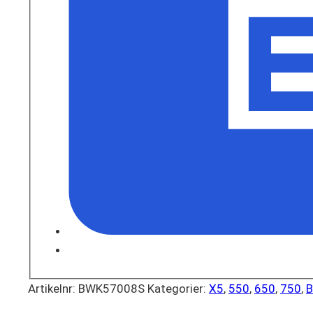
Artikelnr:
BWK57008S
Kategorier:
X5
,
550
,
650
,
750
,