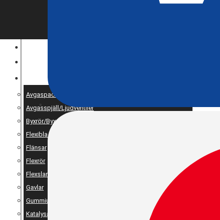
ENTREPRENAD
MOTOROPTIMERING
RESERV OCH UNIVERSALDELAR
Avgaspackningar
Avgasspjäll/Ljudventiler
Byxrör/Byxdelning/X-pipe
Flexibla bälgar
Flänsar
Flexrör
Flexslang
Gavlar
Gummiupphängning
Katalysator