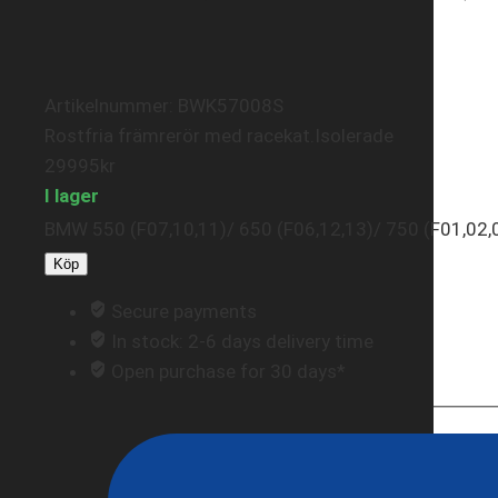
Artikelnummer: BWK57008S
Rostfria främrerör med racekat.Isolerade
29995
kr
I lager
BMW 550 (F07,10,11)/ 650 (F06,12,13)/ 750 (F01,02,
Köp
Secure payments
In stock: 2-6 days delivery time
Open purchase for 30 days*