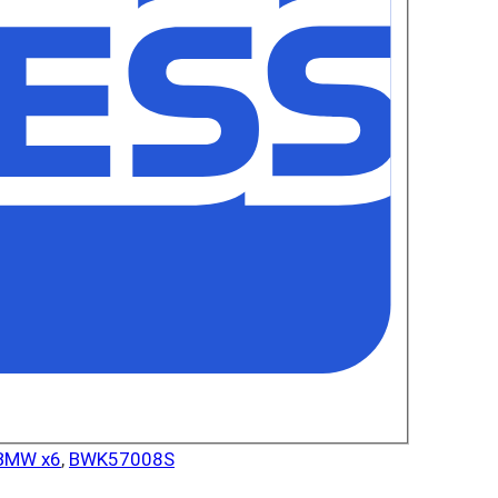
BMW x6
,
BWK57008S