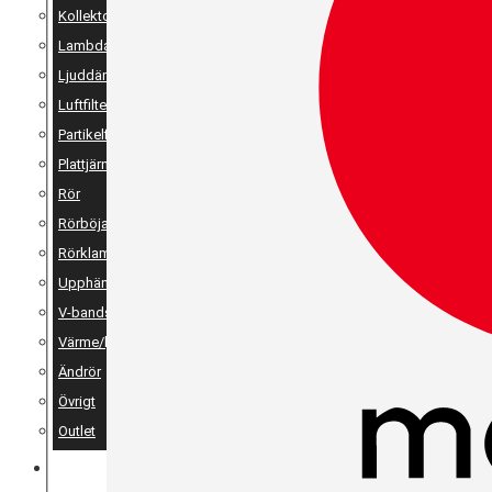
Kollektor
Lambda
Ljuddämpare
Luftfilter
Partikelfilter
Plattjärn, vinkeljärn & stänger
Rör
Rörböjar
Rörklammer
Upphängning
V-bandsklammer & V-bandsflänsar
Värme/ljudisolering
Ändrör
Övrigt
Outlet
MERCH