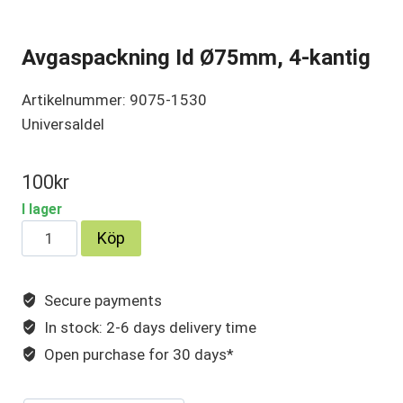
Avgaspackning Id Ø75mm, 4-kantig
Artikelnummer: 9075-1530
Universaldel
100
kr
I lager
Avgaspackning
Köp
Id
Ø75mm,
Secure payments
4-
In stock: 2-6 days delivery time
kantig
mängd
Open purchase for 30 days*