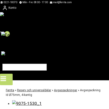
Skip
0221-18070
Mån - Fre: 08:00 - 17:00
mail@ferrita.com
Konto
to
content
0
Ferrita
»
Reserv och universaldelar
»
Avgaspackningar
»
Avgaspackning
Id Ø75mm, 4-kantig