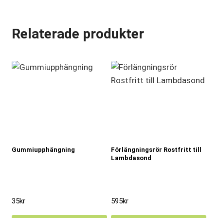
Relaterade produkter
Gummiupphängning
Förlängningsrör Rostfritt till
Lambdasond
35
kr
595
kr