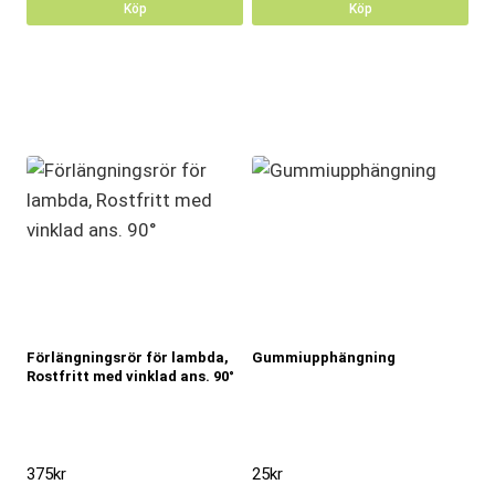
Köp
Köp
Förlängningsrör för lambda,
Gummiupphängning
Rostfritt med vinklad ans. 90°
375
kr
25
kr