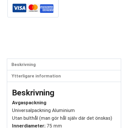
Artikelnr:
9075-1530
Kategorier:
Avgaspackningar
,
Id Ø75-80mm
,
Reserv och
universaldelar
Etiketter:
9075-1530
,
avgaspackning
,
avgaspackningar
,
packning
Beskrivning
Ytterligare information
Beskrivning
Avgaspackning
Universalpackning Aluminium
Utan bulthål (man gör hål själv där det önskas)
Innerdiameter:
75 mm