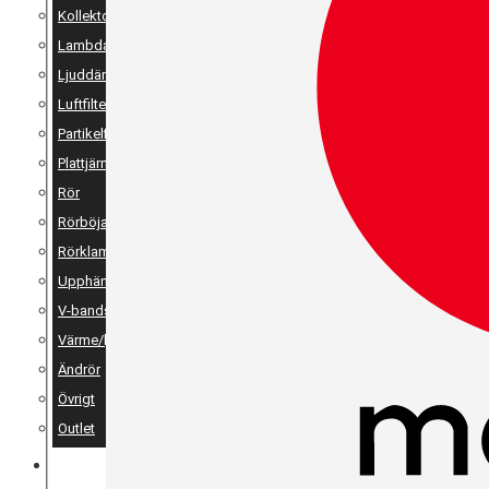
Kollektor
Lambda
Ljuddämpare
Luftfilter
Partikelfilter
Plattjärn, vinkeljärn & stänger
Rör
Rörböjar
Rörklammer
Upphängning
V-bandsklammer & V-bandsflänsar
Värme/ljudisolering
Ändrör
Övrigt
Outlet
MERCH