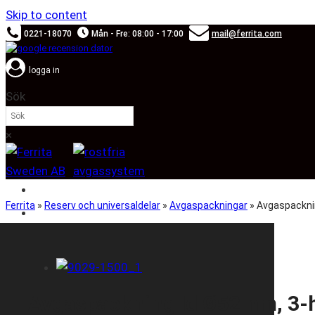
Skip to content
0221-18070
Mån - Fre: 08:00 - 17:00
mail@ferrita.com
logga in
Sök
×
SOUND BOOSTER
Ferrita
»
Reserv och universaldelar
»
Avgaspackningar
»
Avgaspackni
BILMÄRKEN
Avgaspackning Id Ø52mm, 3-h