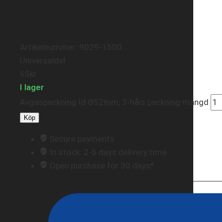
Artikelnummer: 9029-1500
Universaldel
65
kr
I lager
Avgaspackning Id Ø52mm, 3-håls packning mängd
Köp
Secure payments
In stock: 2-6 days delivery time
Open purchase for 30 days*