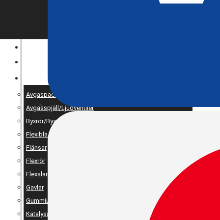
ENTREPRENAD
MOTOROPTIMERING
RESERV OCH UNIVERSALDELAR
Avgaspackningar
Avgasspjäll/Ljudventiler
Byxrör/Byxdelning/X-pipe
Flexibla bälgar
Flänsar
Flexrör
Flexslang
Gavlar
Gummiupphängning
Katalysator