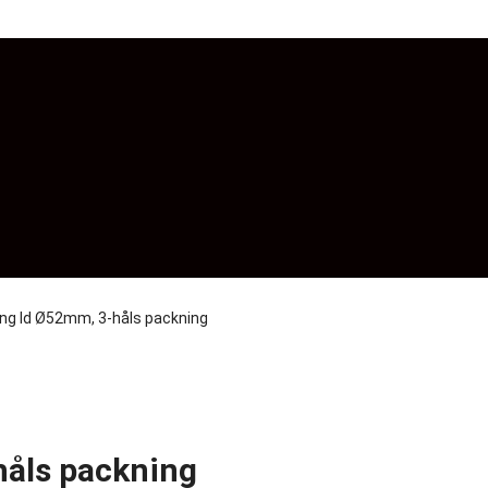
ng Id Ø52mm, 3-håls packning
åls packning