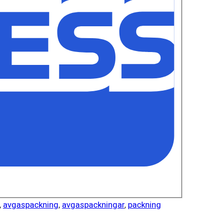
,
avgaspackning
,
avgaspackningar
,
packning