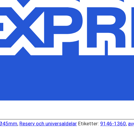
 Ø45mm
,
Reserv och universaldelar
Etiketter:
9146-1360
,
av