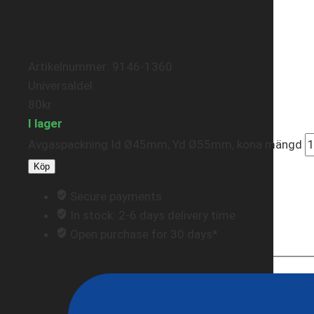
Artikelnummer: 9146-1360
Universaldel
80
kr
I lager
Avgaspackning Id Ø45mm, Yd Ø55mm, kona mängd
Köp
Secure payments
In stock: 2-6 days delivery time
Open purchase for 30 days*