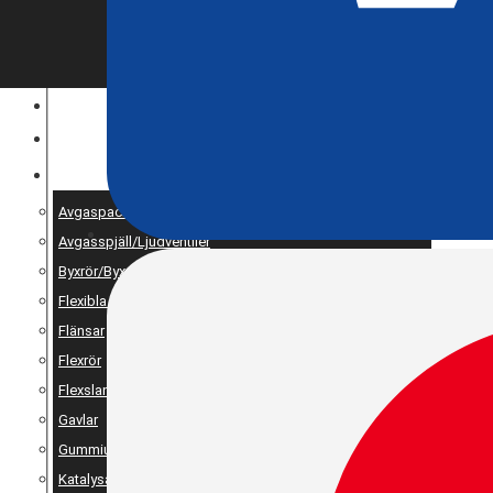
ENTREPRENAD
MOTOROPTIMERING
RESERV OCH UNIVERSALDELAR
Avgaspackningar
Avgasspjäll/Ljudventiler
Byxrör/Byxdelning/X-pipe
Flexibla bälgar
Flänsar
Flexrör
Flexslang
Gavlar
Gummiupphängning
Katalysator