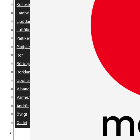
Kollektor
Lambda
Ljuddämpare
Luftfilter
Partikelfilter
Plattjärn, vinkeljärn & stänger
Rör
Rörböjar
Rörklammer
Upphängning
V-bandsklammer & V-bandsflänsar
Värme/ljudisolering
Ändrör
Övrigt
Outlet
MERCH