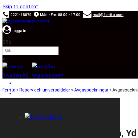
Skip to content
0221-18070
Mån - Fre: 08:00 - 17:00
mail@ferrita.com
logga in
Sök
×
SOUND BOOSTER
Ferrita
»
Reserv och universaldelar
»
Avgaspackningar
»
Avgaspackni
BILMÄRKEN
Avgaspackning Id Ø45mm, Y