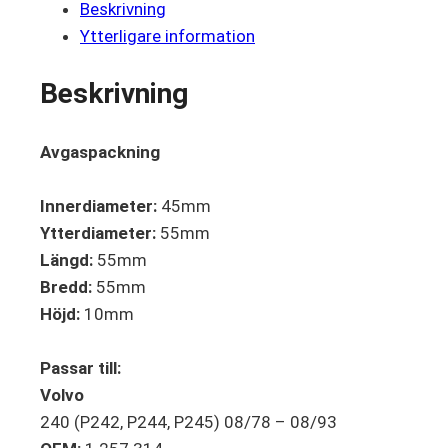
Beskrivning
Ytterligare information
Beskrivning
Avgaspackning
Innerdiameter:
45mm
Ytterdiameter:
55mm
Längd:
55mm
Bredd:
55mm
Höjd:
10mm
Passar till:
Volvo
240 (P242, P244, P245) 08/78 – 08/93