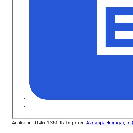
Artikelnr:
9146-1360
Kategorier:
Avgaspackningar
,
Id