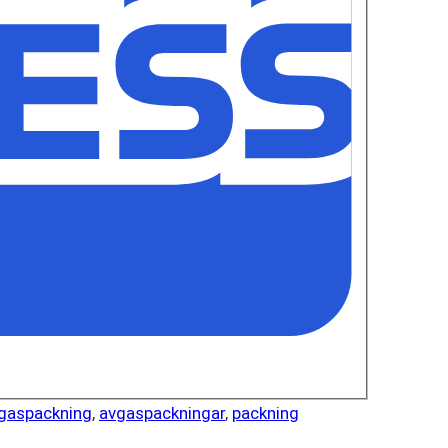
gaspackning
,
avgaspackningar
,
packning