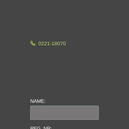
0221-18070
NAME:
REG, NR: