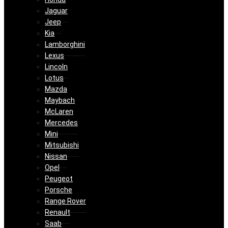
Jaguar
Jeep
Kia
Lamborghini
Lexus
Lincoln
Lotus
Mazda
Maybach
McLaren
Mercedes
Mini
Mitsubishi
Nissan
Opel
Peugeot
Porsche
Range Rover
Renault
Saab