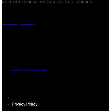
KÖRGLÄDJEN OCH LIVSLÄNGDEN PÅ DITT FORDON.
Visiting address
Mästaregatan 10
, 731 50 Köping
Post address
BOX 173, 731 24 Köping Sweden
Phone
0221-180 70 (08:00 - 17:00)
Mail:
mail@ferrita.com
(
answers faster via phone)
Information
FAQ
Privacy Policy
Assembly description