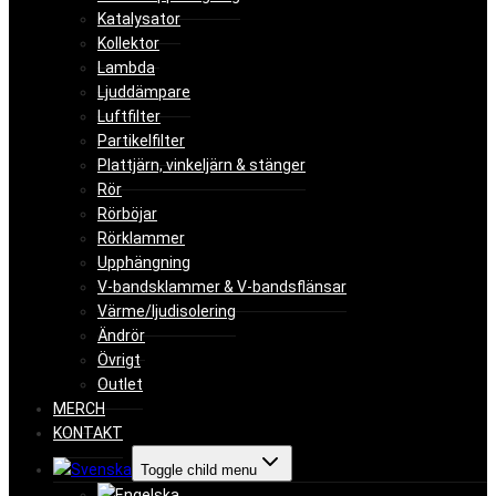
Katalysator
Kollektor
Lambda
Ljuddämpare
Luftfilter
Partikelfilter
Plattjärn, vinkeljärn & stänger
Rör
Rörböjar
Rörklammer
Upphängning
V-bandsklammer & V-bandsflänsar
Värme/ljudisolering
Ändrör
Övrigt
Outlet
MERCH
KONTAKT
Toggle child menu