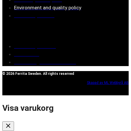
Environment and quality policy
Retailers/partners
Customer service
Terms of purchase
Contact Us
Reclaim/right of withdrawal
© 2026 Ferrita Sweden. All rights reserved
Skapad av ML Webbyrå AB
Visa varukorg