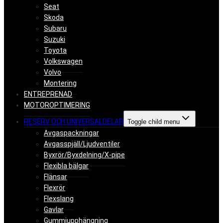
Seat
Skoda
Subaru
Suzuki
Toyota
Volkswagen
Volvo
Montering
ENTREPRENAD
MOTOROPTIMERING
RESERV OCH UNIVERSALDELAR
Toggle child menu
Avgaspackningar
Avgasspjäll/Ljudventiler
Byxrör/Byxdelning/X-pipe
Flexibla bälgar
Flänsar
Flexrör
Flexslang
Gavlar
Gummiupphängning