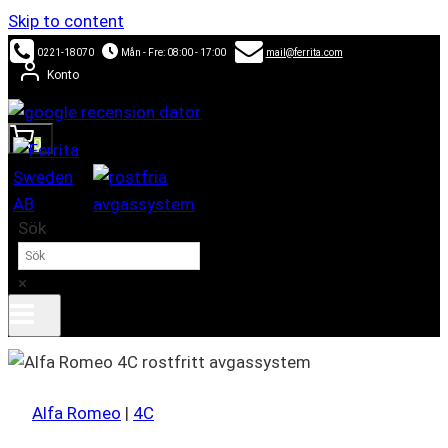
Skip to content
0221-18070
Mån - Fre: 08:00 - 17:00
mail@ferrita.com
Konto
0
Sök
×
Alfa Romeo
|
4C