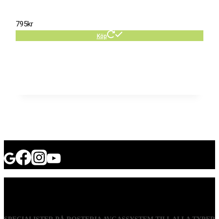
795
kr
Köp