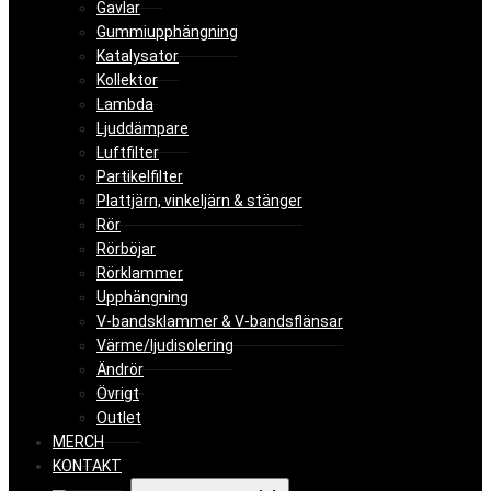
Gavlar
Gummiupphängning
Katalysator
Kollektor
Lambda
Ljuddämpare
Luftfilter
Partikelfilter
Plattjärn, vinkeljärn & stänger
Rör
Rörböjar
Rörklammer
Upphängning
V-bandsklammer & V-bandsflänsar
Värme/ljudisolering
Ändrör
Övrigt
Outlet
MERCH
KONTAKT