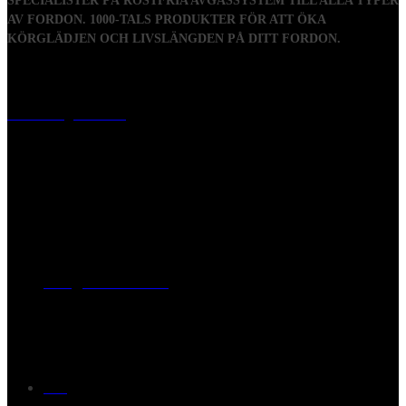
SPECIALISTER PÅ ROSTFRIA AVGASSYSTEM TILL ALLA TYPER
AV FORDON. 1000-TALS PRODUKTER FÖR ATT ÖKA
KÖRGLÄDJEN OCH LIVSLÄNGDEN PÅ DITT FORDON.
Visiting address
Mästaregatan 10
, 731 50 Köping
Post address
BOX 173, 731 24 Köping Sweden
Phone
0221-180 70 (08:00 - 17:00)
Mail:
mail@ferrita.com
(
answers faster via phone)
Information
FAQ