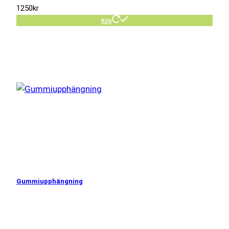
1250
kr
Köp
Gummiupphängning