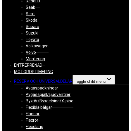
Renault
Saab
Seat
Skoda
Subaru
Suzuki
Toyota
Volkswagen
Volvo
Montering
ENTREPRENAD
MOTOROPTIMERING
RESERV OCH UNIVERSALDELAR
Toggle child menu
Avgaspackningar
Avgasspjäll/Ljudventiler
Byxrör/Byxdelning/X-pipe
Flexibla bälgar
Flänsar
Flexrör
Flexslang