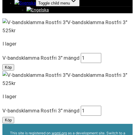
Toggle child menu
V-bandsklamma Rostfri 3″
525
kr
I lager
V-bandsklamma Rostfri 3" mängd
Köp
V-bandsklamma Rostfri 3″
525
kr
I lager
V-bandsklamma Rostfri 3" mängd
Köp
This site is registered on
wpml.org
as a development site. Switch to a