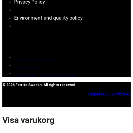
Privacy Policy
Assembly description
Environment and quality policy
Retailers/partners
Customer service
Terms of purchase
Contact Us
Reclaim/right of withdrawal
© 2026 Ferrita Sweden. All rights reserved
Skapad av ML Webbyrå AB
Visa varukorg