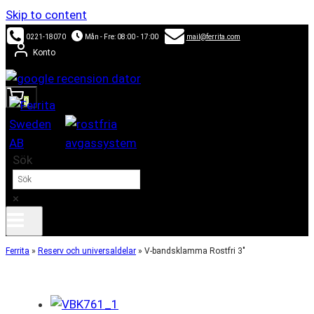
Skip to content
0221-18070
Mån - Fre: 08:00 - 17:00
mail@ferrita.com
Konto
0
Sök
×
Ferrita
»
Reserv och universaldelar
»
V-bandsklamma Rostfri 3″