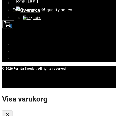
KONTAKT
Assembly description
Environment and quality policy
Retailers/partners
0
Customer service
Terms of purchase
Contact Us
Reclaim/right of withdrawal
© 2026 Ferrita Sweden. All rights reserved
Visa varukorg