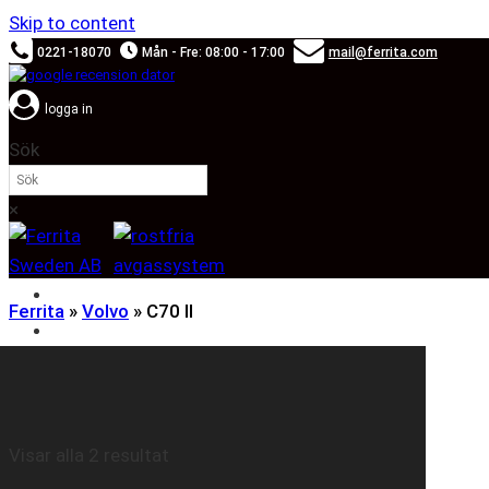
Skip to content
0221-18070
Mån - Fre: 08:00 - 17:00
mail@ferrita.com
logga in
Sök
×
SOUND BOOSTER
Ferrita
»
Volvo
»
C70 II
BILMÄRKEN
Visar alla 2 resultat