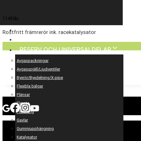
11495
kr
ENTREPRENAD
Rostfritt främrerör ink. racekatalysator
MOTOROPTIMERING
RESERV OCH UNIVERSALDELAR
Avgaspackningar
Avgasspjäll/Ljudventiler
Byxrör/Byxdelning/X-pipe
Flexibla bälgar
Flänsar
Flexrör
Flexslang
Gavlar
Gummiupphängning
Katalysator