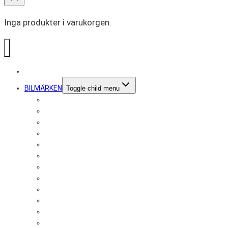
Inga produkter i varukorgen.
SOUND BOOSTER
BILMÄRKEN
Toggle child menu
Audi
Alfa Romeo
Aston Martin
Bentley
BMW
Chevrolet
Chrysler
Citroën
Dodge
Ferrari
Fiat
Ford