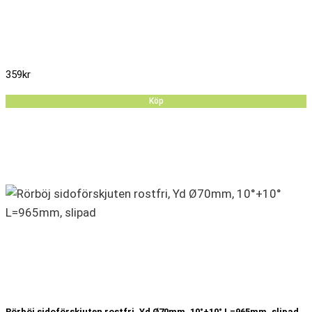
359
kr
Köp
Rörböj sidoförskjuten rostfri, Yd Ø70mm, 10°+10° L=965mm, slipad