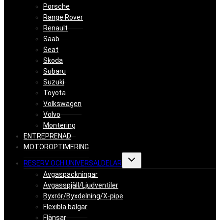
Porsche
Range Rover
Renault
Saab
Seat
Skoda
Subaru
Suzuki
Toyota
Volkswagen
Volvo
Montering
ENTREPRENAD
MOTOROPTIMERING
Toggle
RESERV OCH UNIVERSALDELAR
child
menu
Avgaspackningar
Avgasspjäll/Ljudventiler
Byxrör/Byxdelning/X-pipe
Flexibla bälgar
Flänsar