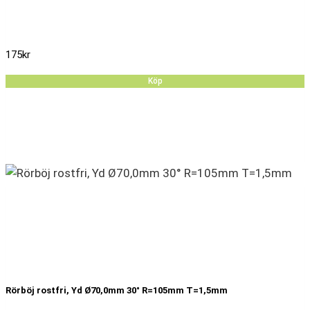
175
kr
Köp
Rörböj rostfri, Yd Ø70,0mm 30° R=105mm T=1,5mm