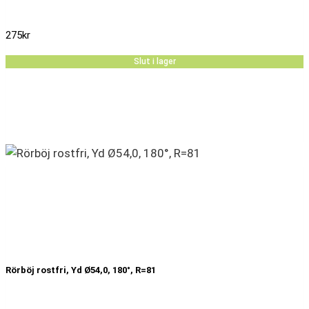
275
kr
Slut i lager
Rörböj rostfri, Yd Ø54,0, 180°, R=81