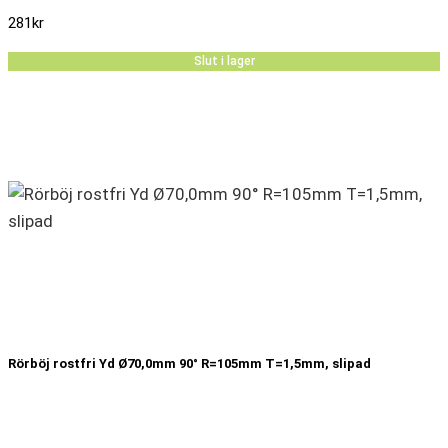
281
kr
Slut i lager
Rörböj rostfri Yd Ø70,0mm 90° R=105mm T=1,5mm, slipad