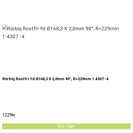
Rörböj Rostfri Yd Ø168,3 X 2,0mm 90°, R=229mm 1.4307 -4
1229
kr
Slut i lager