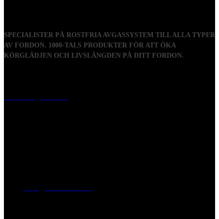
SPECIALISTER PÅ ROSTFRIA AVGASSYSTEM TILL ALLA TYPER
AV FORDON. 1000-TALS PRODUKTER FÖR ATT ÖKA
KÖRGLÄDJEN OCH LIVSLÄNGDEN PÅ DITT FORDON.
Visiting address
Mästaregatan 10
, 731 50 Köping
Post address
BOX 173, 731 24 Köping Sweden
Phone
0221-180 70 (08:00 - 17:00)
Mail:
mail@ferrita.com
(
answers faster via phone)
Information