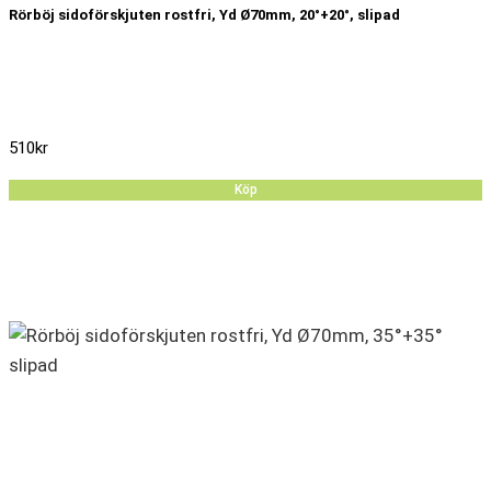
Rörböj sidoförskjuten rostfri, Yd Ø70mm, 20°+20°, slipad
510
kr
Köp