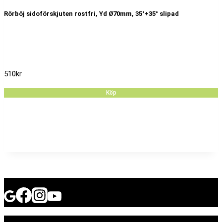
Rörböj sidoförskjuten rostfri, Yd Ø70mm, 35°+35° slipad
510
kr
Köp