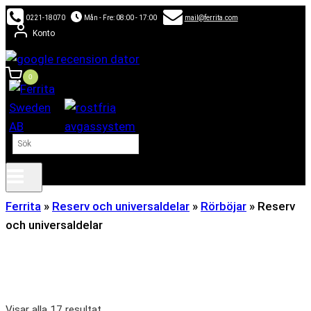
Skip
0221-18070
Mån - Fre: 08:00 - 17:00
mail@ferrita.com
to
Konto
content
0
Ferrita
»
Reserv och universaldelar
»
Rörböjar
»
Reserv
och universaldelar
Visar alla 17 resultat