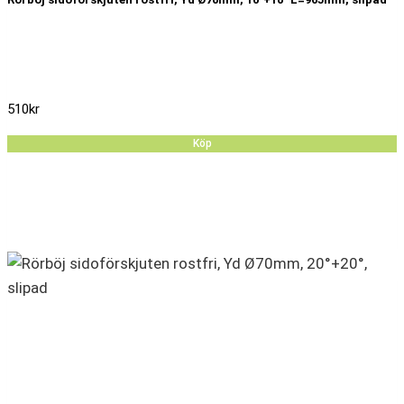
510
kr
Köp