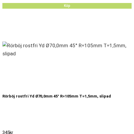
Köp
Rörböj rostfri Yd Ø70,0mm 45° R=105mm T=1,5mm, slipad
345
kr