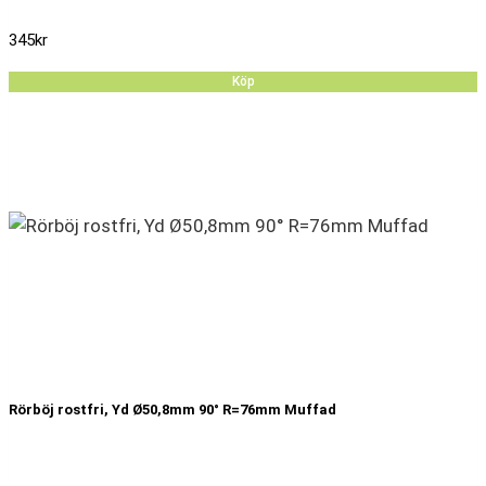
345
kr
Köp
Rörböj rostfri, Yd Ø50,8mm 90° R=76mm Muffad