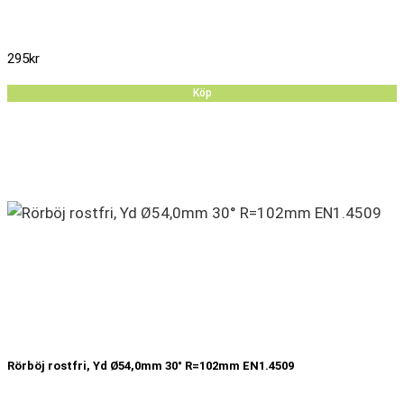
295
kr
Köp
Rörböj rostfri, Yd Ø54,0mm 30° R=102mm EN1.4509