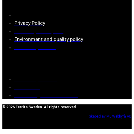
FAQ
Privacy Policy
Assembly description
Environment and quality policy
Retailers/partners
Customer service
Terms of purchase
Contact Us
Reclaim/right of withdrawal
© 2026 Ferrita Sweden. All rights reserved
Skapad av ML Webbyrå AB