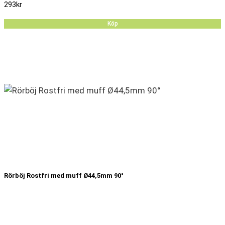
293
kr
Köp
Rörböj Rostfri med muff Ø44,5mm 90°