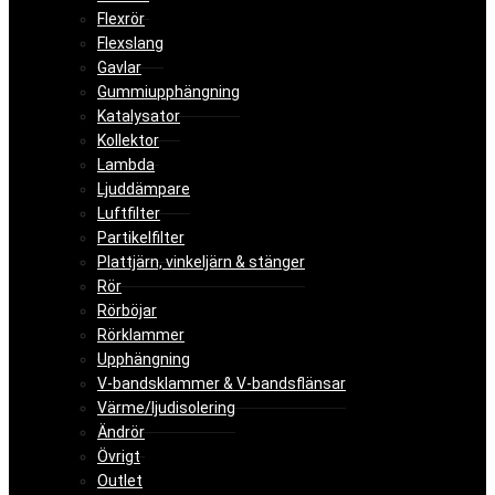
Flexrör
Flexslang
Gavlar
Gummiupphängning
Katalysator
Kollektor
Lambda
Ljuddämpare
Luftfilter
Partikelfilter
Plattjärn, vinkeljärn & stänger
Rör
Rörböjar
Rörklammer
Upphängning
V-bandsklammer & V-bandsflänsar
Värme/ljudisolering
Ändrör
Övrigt
Outlet