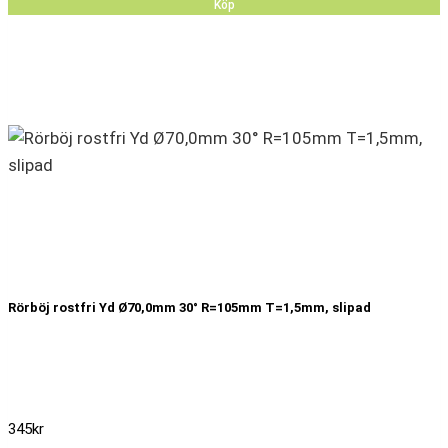
Köp
Rörböj rostfri Yd Ø70,0mm 30° R=105mm T=1,5mm, slipad
345
kr