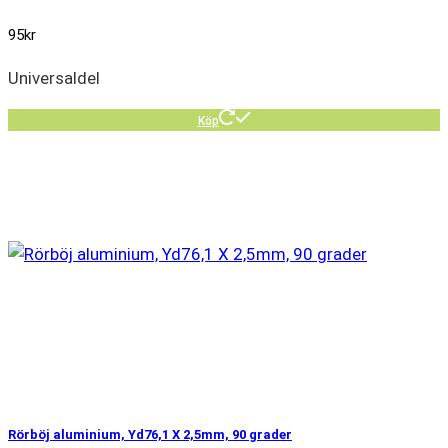
95
kr
Universaldel
Köp
Rörböj aluminium, Yd76,1 X 2,5mm, 90 grader