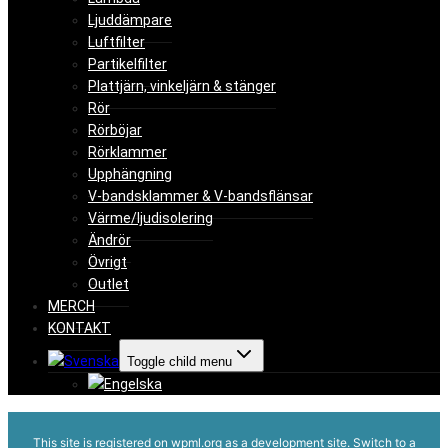
Ljuddämpare
Luftfilter
Partikelfilter
Plattjärn, vinkeljärn & stänger
Rör
Rörböjar
Rörklammer
Upphängning
V-bandsklammer & V-bandsflänsar
Värme/ljudisolering
Ändrör
Övrigt
Outlet
MERCH
KONTAKT
Toggle child menu
This site is registered on
wpml.org
as a development site. Switch to a