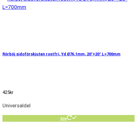
Rörböj sidoförskjuten rostfri, Yd Ø76,1mm, 20°+20° L=700mm
425
kr
Universaldel
Köp