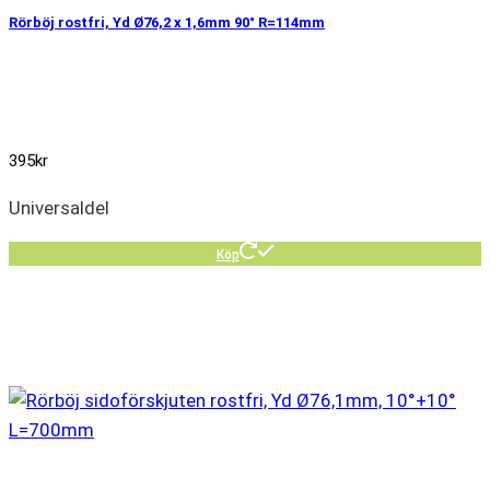
Rörböj rostfri, Yd Ø76,2 x 1,6mm 90° R=114mm
395
kr
Universaldel
Köp