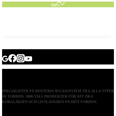
Köp
SPECIALISTER PÅ ROSTFRIA AVGASSYSTEM TILL ALLA TYPER
AV FORDON. 1000-TALS PRODUKTER FÖR ATT ÖKA
KÖRGLÄDJEN OCH LIVSLÄNGDEN PÅ DITT FORDON.