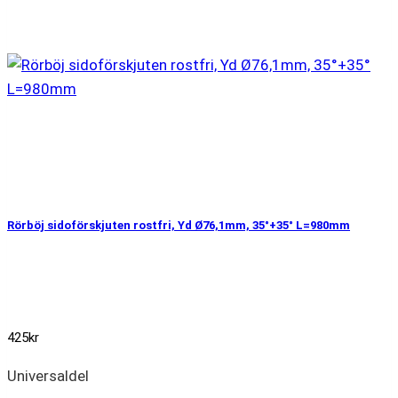
Rörböj sidoförskjuten rostfri, Yd Ø76,1mm, 35°+35° L=980mm
425
kr
Universaldel