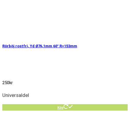
Rörböj rostfri, Yd Ø76,1mm 60° R=153mm
250
kr
Universaldel
Köp