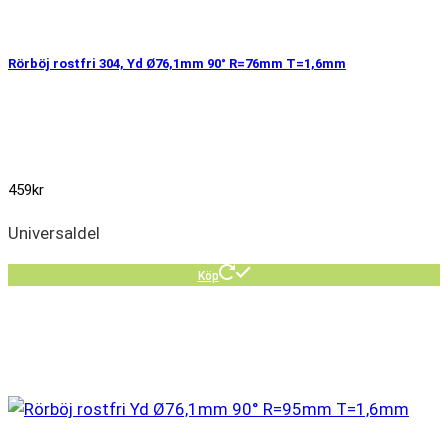
Rörböj rostfri 304, Yd Ø76,1mm 90° R=76mm T=1,6mm
459
kr
Universaldel
Köp