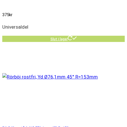
375
kr
Universaldel
Slut i lager