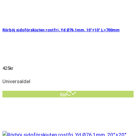
Rörböj sidoförskjuten rostfri, Yd Ø76,1mm, 10°+10° L=700mm
425
kr
Universaldel
Köp