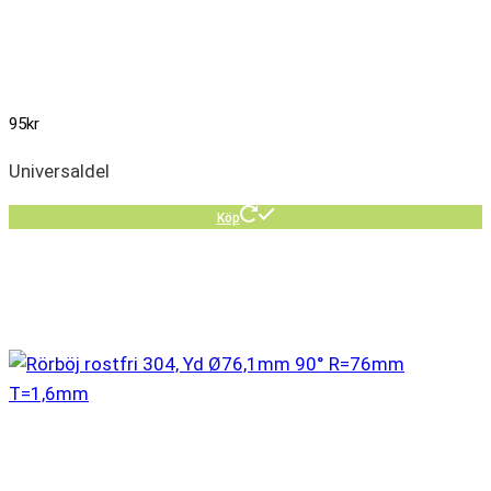
95
kr
Universaldel
Köp