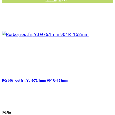
Slut i lager
Rörböj rostfri, Yd Ø76,1mm 90° R=153mm
295
kr