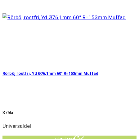
Rörböj rostfri, Yd Ø76,1mm 60° R=153mm Muffad
375
kr
Universaldel