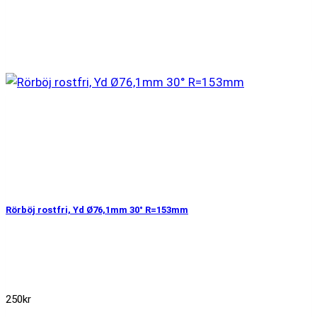
Rörböj rostfri, Yd Ø76,1mm 30° R=153mm
250
kr