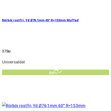
Rörböj rostfri, Yd Ø76,1mm 45° R=153mm Muffad
375
kr
Universaldel
Köp