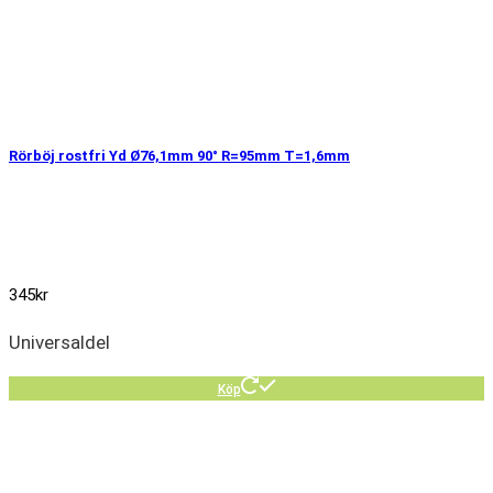
Rörböj rostfri Yd Ø76,1mm 90° R=95mm T=1,6mm
345
kr
Universaldel
Köp