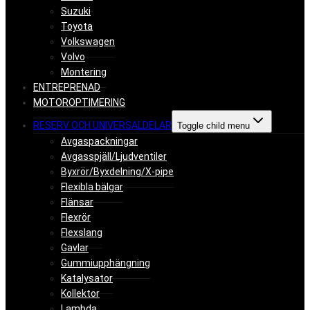
Suzuki
Toyota
Volkswagen
Volvo
Montering
ENTREPRENAD
MOTOROPTIMERING
RESERV OCH UNIVERSALDELAR
Toggle child menu
Avgaspackningar
Avgasspjäll/Ljudventiler
Byxrör/Byxdelning/X-pipe
Flexibla bälgar
Flänsar
Flexrör
Flexslang
Gavlar
Gummiupphängning
Katalysator
Kollektor
Lambda