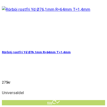
Rörböj rostfri Yd Ø76,1mm R=64mm T=1,4mm
275
kr
Universaldel
Köp