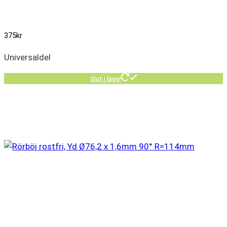
375
kr
Universaldel
Slut i lager