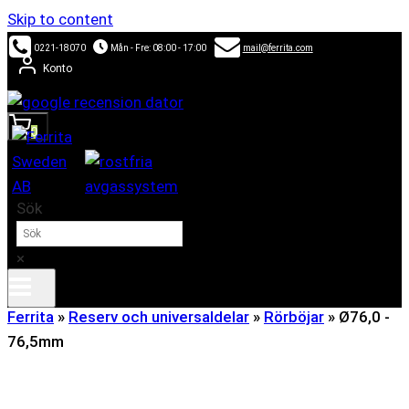
Skip to content
0221-18070
Mån - Fre: 08:00 - 17:00
mail@ferrita.com
Konto
0
Sök
×
Ferrita
»
Reserv och universaldelar
»
Rörböjar
»
Ø76,0 -
76,5mm