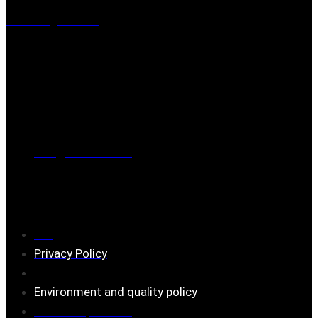
Visiting address
Mästaregatan 10
, 731 50 Köping
Post address
BOX 173, 731 24 Köping Sweden
Phone
0221-180 70 (08:00 - 17:00)
Mail:
mail@ferrita.com
(
answers faster via phone)
Information
FAQ
Privacy Policy
Assembly description
Environment and quality policy
Retailers/partners