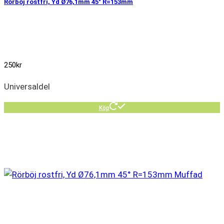
Rörböj rostfri, Yd Ø76,1mm 45° R=153mm
250
kr
Universaldel
Köp