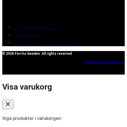
Customer service
Terms of purchase
Contact Us
Reclaim/right of withdrawal
© 2026 Ferrita Sweden. All rights reserved
Skapad av ML Webbyrå AB
Visa varukorg
Inga produkter i varukorgen.