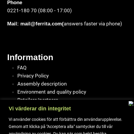
Phone
0221-180 70 (08:00 - 17:00)
answers faster via phone)
Mail:
mail@ferrita.com
(
Information
FAQ
Privacy Policy
Assembly description
Environment and quality policy
Retailers/partners
Vi värderar din integritet
Vi använder cookies för att förbättra din användarupplevelse.
Genom att klicka på "Acceptera alla" samtycker du till vår
Customer service
användning av cookies. Du kan när som helst besöka