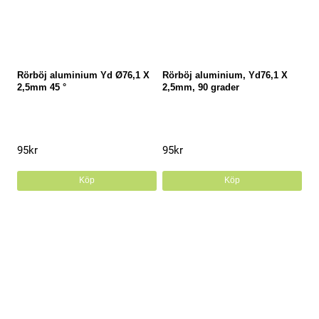
Rörböj aluminium Yd Ø76,1 X
Rörböj aluminium, Yd76,1 X
2,5mm 45 °
2,5mm, 90 grader
95
kr
95
kr
Köp
Köp