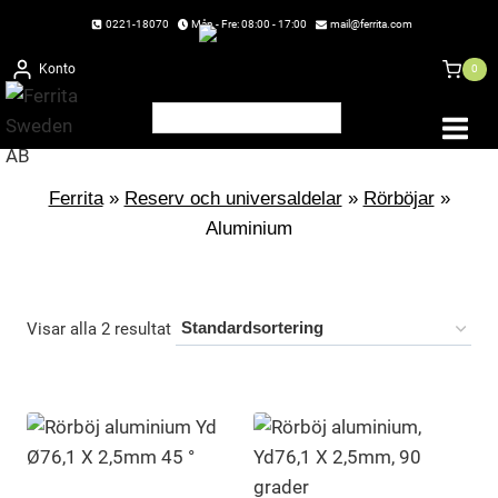
Skip
0221-18070
Mån - Fre: 08:00 - 17:00
mail@ferrita.com
to
Konto
0
content
Ferrita
»
Reserv och universaldelar
»
Rörböjar
»
Aluminium
Visar alla 2 resultat