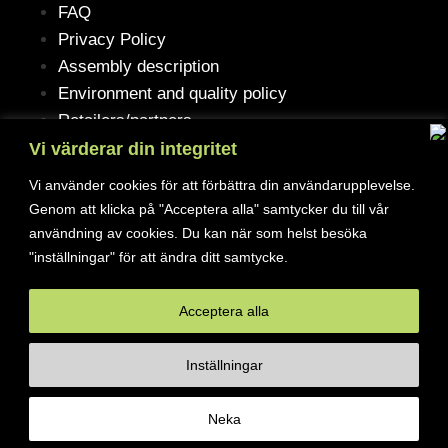
FAQ
Privacy Policy
Assembly description
Environment and quality policy
Retailers/partners
Vi värderar din integritet
Vi använder cookies för att förbättra din användarupplevelse.
Genom att klicka på "Acceptera alla" samtycker du till vår
Customer service
användning av cookies. Du kan när som helst besöka
"inställningar" för att ändra ditt samtycke.
Terms of purchase
Contact Us
Acceptera alla
Reclaim/right of withdrawal
Inställningar
© 2026 Ferrita Sweden. All rights reserved
Neka
Skapad av ML Webbyrå AB