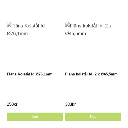
Fläns Kolstål Id Ø76,1mm
Fläns kolstål Id. 2 x Ø45,5mm
250
kr
333
kr
Köp
Köp