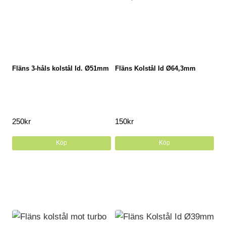
Fläns 3-håls kolstål Id. Ø51mm
Fläns Kolstål Id Ø64,3mm
250
kr
150
kr
Köp
Köp