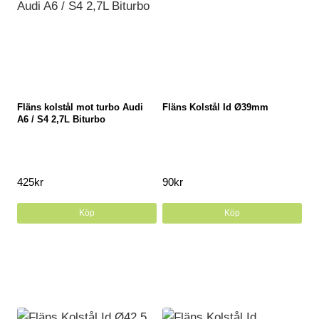
Fläns kolstål mot turbo Audi
Fläns Kolstål Id Ø39mm
A6 / S4 2,7L Biturbo
425
kr
90
kr
Köp
Köp