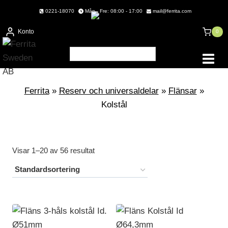
Skip
0221-18070
Mån - Fre: 08:00 - 17:00
mail@ferrita.com
to
Konto
0
content
Ferrita
»
Reserv och universaldelar
»
Flänsar
»
Kolstål
Visar 1–20 av 56 resultat