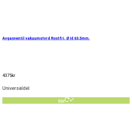
Avgasventil vakuumstyrd Rostfri. Ø Id 63,5mm.
4375
kr
Universaldel
Köp