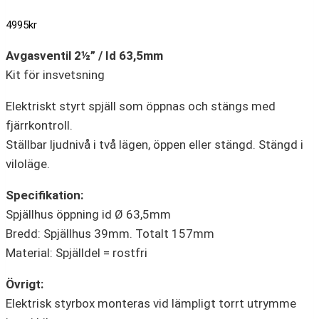
4995
kr
Avgasventil 2½” / Id 63,5mm
Kit för insvetsning
Elektriskt styrt spjäll som öppnas och stängs med
fjärrkontroll.
Ställbar ljudnivå i två lägen, öppen eller stängd. Stängd i
viloläge.
Specifikation:
Spjällhus öppning id Ø 63,5mm
Bredd: Spjällhus 39mm. Totalt 157mm
Material: Spjälldel = rostfri
Övrigt:
Elektrisk styrbox monteras vid lämpligt torrt utrymme