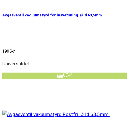
Avgasventil vacuumstyrd för insvetsning. Ø id 63,5mm
1995
kr
Universaldel
Köp