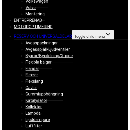
Volkswagen
Volvo
Montering
ENTREPRENAD
MOTOROPTIMERING
RESERV OCH UNIVERSALDELAR
Toggle child menu
Avgaspackningar
Avgasspjäll/Ljudventiler
Byxrör/Byxdelning/X-pipe
Flexibla bälgar
Flänsar
Flexrör
Flexslang
Gavlar
Gummiupphängning
Katalysator
Kollektor
Lambda
Ljuddämpare
Luftfilter