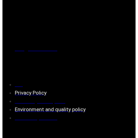
Post address
BOX 173, 731 24 Köping Sweden
Phone
0221-180 70 (08:00 - 17:00)
Mail:
mail@ferrita.com
(
answers faster via phone)
Information
FAQ
Privacy Policy
Assembly description
Environment and quality policy
Retailers/partners
Customer service