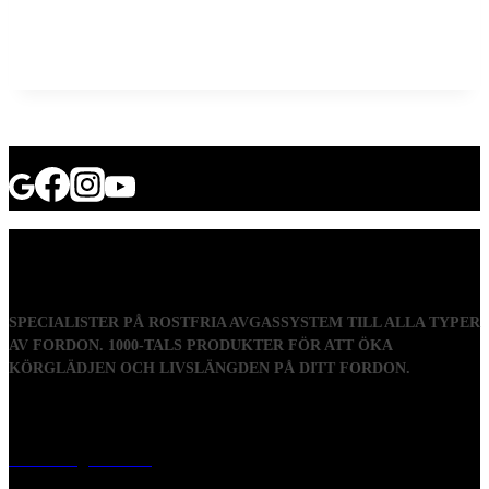
SPECIALISTER PÅ ROSTFRIA AVGASSYSTEM TILL ALLA TYPER
AV FORDON. 1000-TALS PRODUKTER FÖR ATT ÖKA
KÖRGLÄDJEN OCH LIVSLÄNGDEN PÅ DITT FORDON.
Visiting address
Mästaregatan 10
, 731 50 Köping