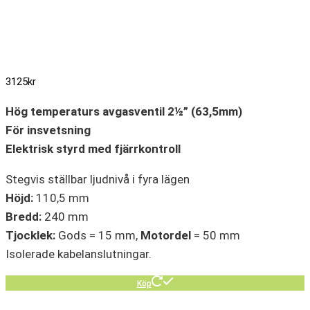
3125
kr
Hög temperaturs avgasventil 2½” (63,5mm)
För insvetsning
Elektrisk styrd med fjärrkontroll
Stegvis ställbar ljudnivå i fyra lägen
Höjd:
110,5 mm
Bredd:
240 mm
Tjocklek:
Gods = 15 mm,
Motordel
= 50 mm
Isolerade kabelanslutningar.
Köp