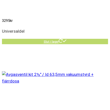
3295
kr
Universaldel
Slut i lager