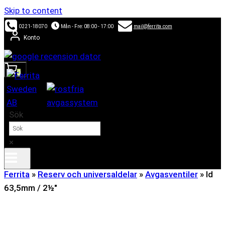
Skip to content
0221-18070
Mån - Fre: 08:00 - 17:00
mail@ferrita.com
Konto
0
Sök
×
Ferrita
»
Reserv och universaldelar
»
Avgasventiler
»
Id
63,5mm / 2½"