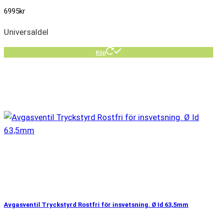
6995
kr
Universaldel
Köp
Avgasventil Tryckstyrd Rostfri för insvetsning. Ø Id 63,5mm