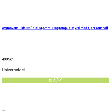
Avgasventil kit 2½” / Id 63,5mm. Högtemp. elstyrd med fjärrkontroll
4995
kr
Universaldel
Köp