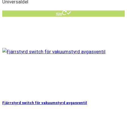
Universaldel
Köp
Fjärrstyrd switch för vakuumstyrd avgasventil