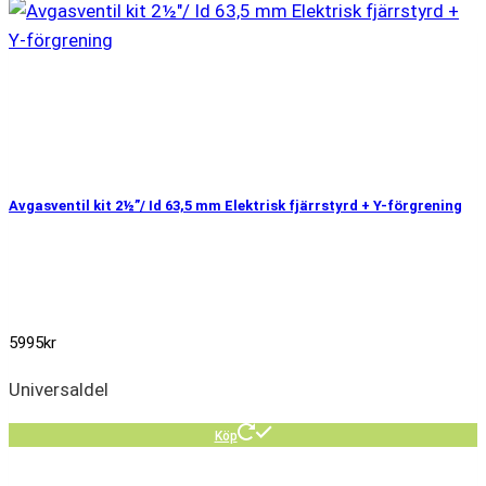
Avgasventil kit 2½”/ Id 63,5 mm Elektrisk fjärrstyrd + Y-förgrening
5995
kr
Universaldel
Köp