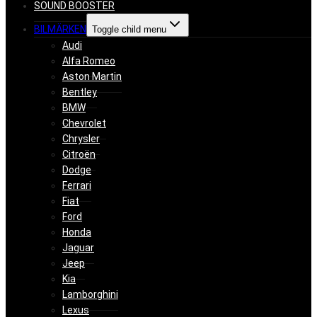
SOUND BOOSTER
BILMÄRKEN
Toggle child menu
Audi
Alfa Romeo
Aston Martin
Bentley
BMW
Chevrolet
Chrysler
Citroën
Dodge
Ferrari
Fiat
Ford
Honda
Jaguar
Jeep
Kia
Lamborghini
Lexus