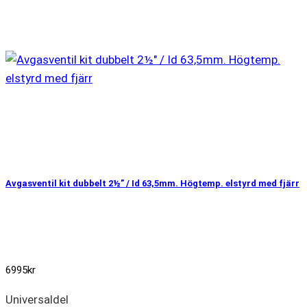
Avgasventil kit dubbelt 2½” / Id 63,5mm. Högtemp. elstyrd med fjärr
6995
kr
Universaldel