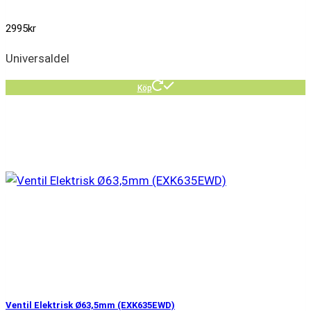
2995
kr
Universaldel
Köp
Ventil Elektrisk Ø63,5mm (EXK635EWD)