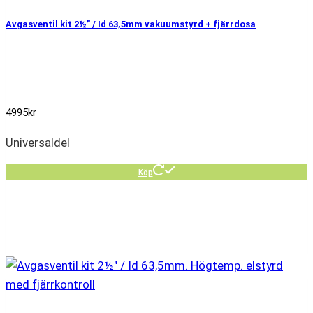
Avgasventil kit 2½” / Id 63,5mm vakuumstyrd + fjärrdosa
4995
kr
Universaldel
Köp