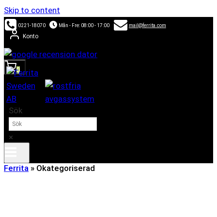
Skip to content
0221-18070
Mån - Fre: 08:00 - 17:00
mail@ferrita.com
Konto
0
Sök
×
Ferrita
»
Okategoriserad