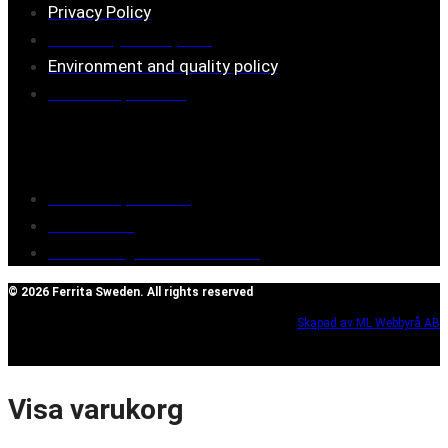
Privacy Policy
Assembly description
Environment and quality policy
Retailers/partners
Customer service
Terms of purchase
Contact Us
Reclaim/right of withdrawal
© 2026 Ferrita Sweden. All rights reserved
Skapad av ML Webbyrå AB
Visa varukorg