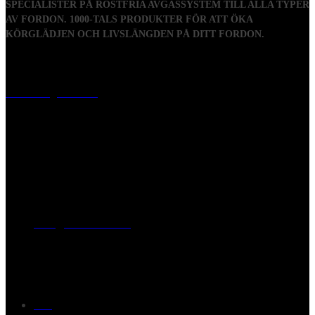
SPECIALISTER PÅ ROSTFRIA AVGASSYSTEM TILL ALLA TYPER
AV FORDON. 1000-TALS PRODUKTER FÖR ATT ÖKA
KÖRGLÄDJEN OCH LIVSLÄNGDEN PÅ DITT FORDON.
Visiting address
Mästaregatan 10
, 731 50 Köping
Post address
BOX 173, 731 24 Köping Sweden
Phone
0221-180 70 (08:00 - 17:00)
Mail:
mail@ferrita.com
(
answers faster via phone)
Information
FAQ