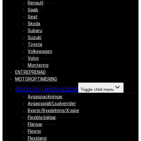
Renault
Saab
Seat
Skoda
Subaru
Suzuki
Toyota
Volkswagen
Volvo
Montering
ENTREPRENAD
MOTOROPTIMERING
RESERV OCH UNIVERSALDELAR
Toggle child menu
Avgaspackningar
Avgasspjäll/Ljudventiler
Byxrör/Byxdelning/X-pipe
Flexibla bälgar
Flänsar
Flexrör
Flexslang