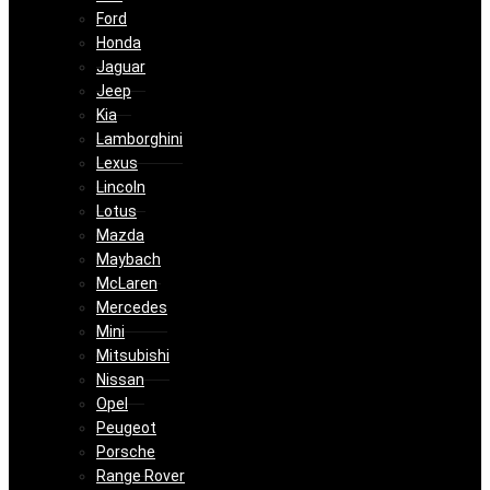
Ford
Honda
Jaguar
Jeep
Kia
Lamborghini
Lexus
Lincoln
Lotus
Mazda
Maybach
McLaren
Mercedes
Mini
Mitsubishi
Nissan
Opel
Peugeot
Porsche
Range Rover