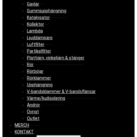
Gavlar
Gummiupphängning
Katalysator
Kollektor
Lambda
Ljuddämpare
Luftfilter
Partikelfilter
Plattjärn, vinkeljärn & stänger
Rör
Rörböjar
Rörklammer
Upphängning
V-bandsklammer & V-bandsflänsar
Värme/ljudisolering
Ändrör
Övrigt
Outlet
MERCH
KONTAKT