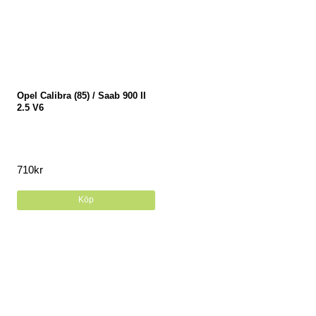
Opel Calibra (85) / Saab 900 II
2.5 V6
710
kr
Köp