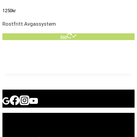
1250
kr
Rostfritt Avgassystem
Köp