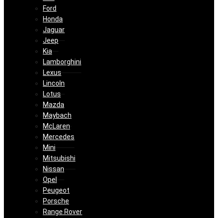
Ford
Honda
Jaguar
Jeep
Kia
Lamborghini
Lexus
Lincoln
Lotus
Mazda
Maybach
McLaren
Mercedes
Mini
Mitsubishi
Nissan
Opel
Peugeot
Porsche
Range Rover