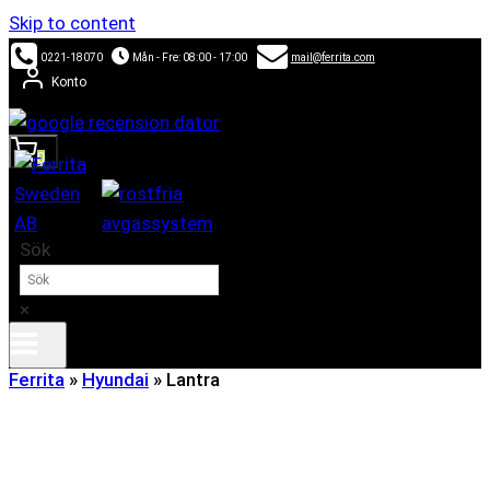
Skip to content
0221-18070
Mån - Fre: 08:00 - 17:00
mail@ferrita.com
Konto
0
Sök
×
Ferrita
»
Hyundai
»
Lantra