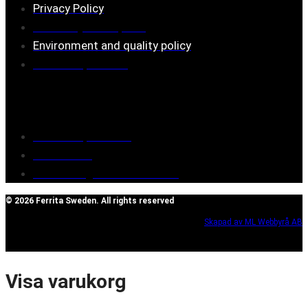
Privacy Policy
Assembly description
Environment and quality policy
Retailers/partners
Customer service
Terms of purchase
Contact Us
Reclaim/right of withdrawal
© 2026 Ferrita Sweden. All rights reserved
Skapad av ML Webbyrå AB
Visa varukorg