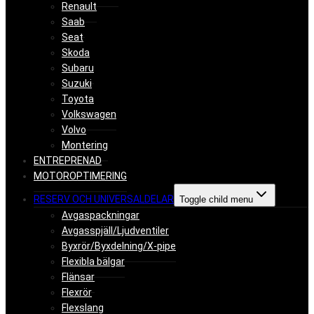
Renault
Saab
Seat
Skoda
Subaru
Suzuki
Toyota
Volkswagen
Volvo
Montering
ENTREPRENAD
MOTOROPTIMERING
RESERV OCH UNIVERSALDELAR
Toggle child menu
Avgaspackningar
Avgasspjäll/Ljudventiler
Byxrör/Byxdelning/X-pipe
Flexibla bälgar
Flänsar
Flexrör
Flexslang