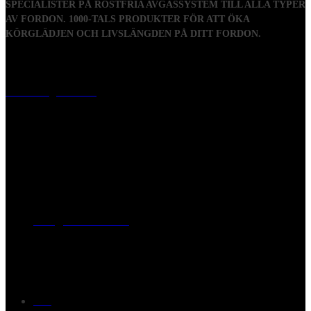
SPECIALISTER PÅ ROSTFRIA AVGASSYSTEM TILL ALLA TYPER
AV FORDON. 1000-TALS PRODUKTER FÖR ATT ÖKA
KÖRGLÄDJEN OCH LIVSLÄNGDEN PÅ DITT FORDON.
Visiting address
Mästaregatan 10
, 731 50 Köping
Post address
BOX 173, 731 24 Köping Sweden
Phone
0221-180 70 (08:00 - 17:00)
Mail:
mail@ferrita.com
(
answers faster via phone)
Information
FAQ