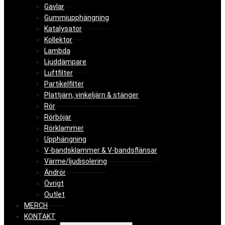
Gavlar
Gummiupphängning
Katalysator
Kollektor
Lambda
Ljuddämpare
Luftfilter
Partikelfilter
Plattjärn, vinkeljärn & stänger
Rör
Rörböjar
Rörklammer
Upphängning
V-bandsklammer & V-bandsflänsar
Värme/ljudisolering
Ändrör
Övrigt
Outlet
MERCH
KONTAKT