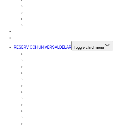
Toyota
Volkswagen
Volvo
Montering
ENTREPRENAD
MOTOROPTIMERING
RESERV OCH UNIVERSALDELAR
Toggle child menu
Avgaspackningar
Avgasspjäll/Ljudventiler
Byxrör/Byxdelning/X-pipe
Flexibla bälgar
Flänsar
Flexrör
Flexslang
Gavlar
Gummiupphängning
Katalysator
Kollektor
Lambda