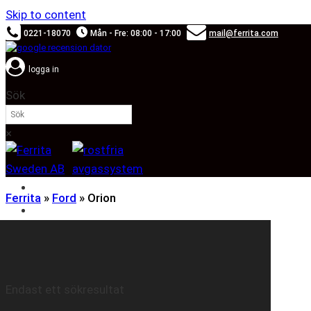
Skip to content
0221-18070
Mån - Fre: 08:00 - 17:00
mail@ferrita.com
logga in
Sök
×
SOUND BOOSTER
Ferrita
»
Ford
»
Orion
BILMÄRKEN
Endast ett sökresultat