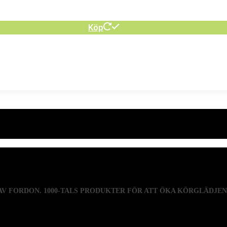
Köp
 AV FORDON. 1000-TALS PRODUKTER FÖR ATT ÖKA KÖRGLÄDJE