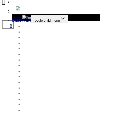
KONTAKT
SOUND BOOSTER
BILMÄRKEN
Toggle child menu
0
Audi
Alfa Romeo
Aston Martin
Bentley
BMW
Chevrolet
Chrysler
Citroën
Dodge
Ferrari
Fiat
Ford
Honda
Jaguar
Jeep
Kia