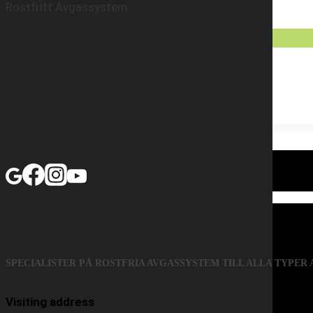
Rostfritt Avgassystem
SPECIALISTER PÅ ROSTFRIA AVGASSYSTEM TILL ALLA TYPER
Visiting address