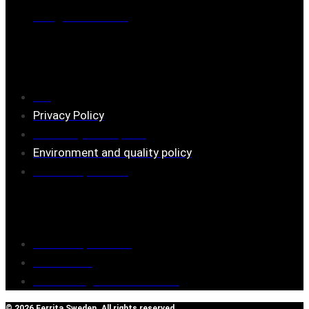
Mail:
mail@ferrita.com
(
answers faster via phone)
Information
FAQ
Privacy Policy
Assembly description
Environment and quality policy
Retailers/partners
Customer service
Terms of purchase
Contact Us
Reclaim/right of withdrawal
© 2026 Ferrita Sweden. All rights reserved