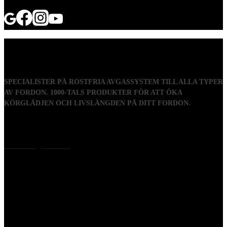
SPECIALISTER PÅ ROSTFRIA AVGASSYSTEM TILL ALLA TYPER
AV FORDON. 1000-TALS PRODUKTER FÖR ATT ÖKA
KÖRGLÄDJEN OCH LIVSLÄNGDEN PÅ DITT FORDON.
Visiting address
Mästaregatan 10
, 731 50 Köping
Post address
BOX 173, 731 24 Köping Sweden
Phone
0221-180 70 (08:00 - 17:00)