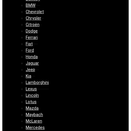
BMW
Chevrolet
Chrysler
Citroën
Dodge
Ferrari
Fiat
Ford
Honda
Jaguar
Jeep
Kia
Lamborghini
Lexus
Lincoln
Lotus
Mazda
Maybach
McLaren
Mercedes