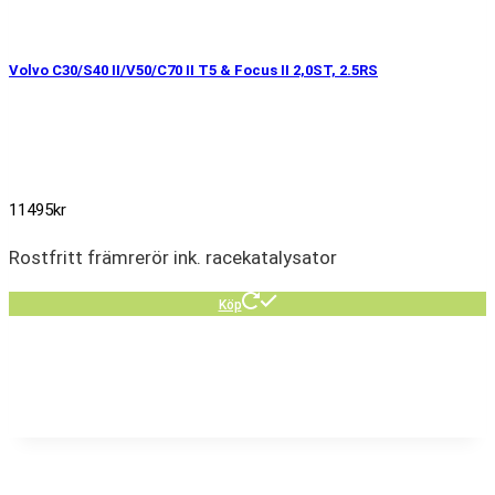
Volvo C30/S40 II/V50/C70 II T5 & Focus II 2,0ST, 2.5RS
11495
kr
Rostfritt främrerör ink. racekatalysator
Köp