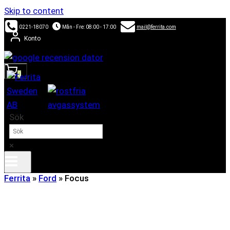
Skip to content
0221-18070
Mån - Fre: 08:00 - 17:00
mail@ferrita.com
Konto
0
Sök
×
Ferrita
»
Ford
»
Focus