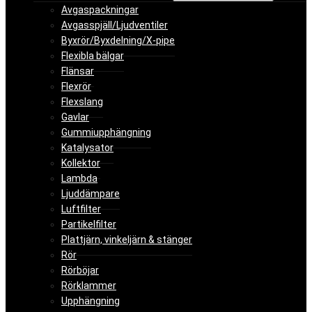
Avgaspackningar
Avgasspjäll/Ljudventiler
Byxrör/Byxdelning/X-pipe
Flexibla bälgar
Flänsar
Flexrör
Flexslang
Gavlar
Gummiupphängning
Katalysator
Kollektor
Lambda
Ljuddämpare
Luftfilter
Partikelfilter
Plattjärn, vinkeljärn & stänger
Rör
Rörböjar
Rörklammer
Upphängning