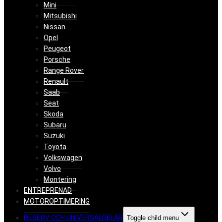
Mini
Mitsubishi
Nissan
Opel
Peugeot
Porsche
Range Rover
Renault
Saab
Seat
Skoda
Subaru
Suzuki
Toyota
Volkswagen
Volvo
Montering
ENTREPRENAD
MOTOROPTIMERING
RESERV OCH UNIVERSALDELAR
Toggle child menu