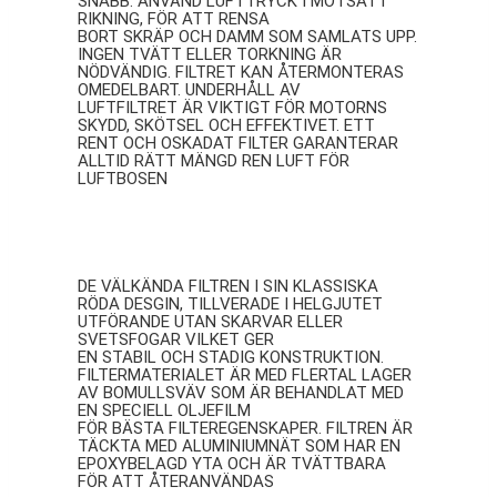
SNABB: ANVÄND LUFTTRYCK I MOTSATT
RIKNING, FÖR ATT RENSA
BORT SKRÄP OCH DAMM SOM SAMLATS UPP.
INGEN TVÄTT ELLER TORKNING ÄR
NÖDVÄNDIG. FILTRET KAN ÅTERMONTERAS
OMEDELBART. UNDERHÅLL AV
LUFTFILTRET ÄR VIKTIGT FÖR MOTORNS
SKYDD, SKÖTSEL OCH EFFEKTIVET. ETT
RENT OCH OSKADAT FILTER GARANTERAR
ALLTID RÄTT MÄNGD REN LUFT FÖR
LUFTBOSEN
BMC
DE VÄLKÄNDA FILTREN I SIN KLASSISKA
RÖDA DESGIN, TILLVERADE I HELGJUTET
UTFÖRANDE UTAN SKARVAR ELLER
SVETSFOGAR VILKET GER
EN STABIL OCH STADIG KONSTRUKTION.
FILTERMATERIALET ÄR MED FLERTAL LAGER
AV BOMULLSVÄV SOM ÄR BEHANDLAT MED
EN SPECIELL OLJEFILM
FÖR BÄSTA FILTEREGENSKAPER. FILTREN ÄR
TÄCKTA MED ALUMINIUMNÄT SOM HAR EN
EPOXYBELAGD YTA OCH ÄR TVÄTTBARA
FÖR ATT ÅTERANVÄNDAS