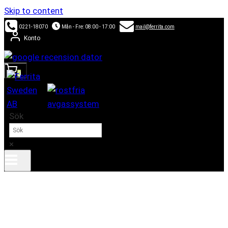
Skip to content
0221-18070
Mån - Fre: 08:00 - 17:00
mail@ferrita.com
Konto
0
Sök
×