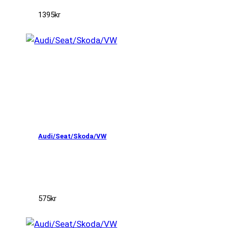
1395
kr
Audi/Seat/Skoda/VW
575
kr