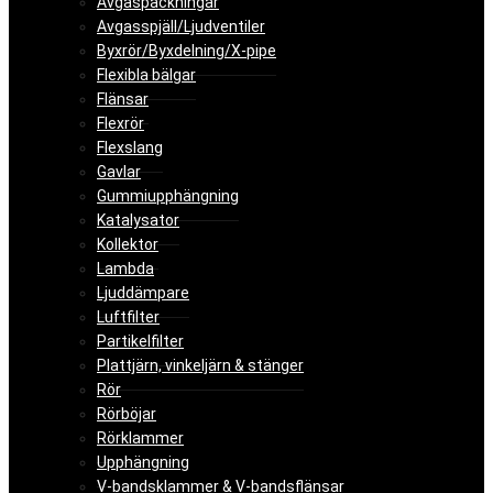
Avgaspackningar
Avgasspjäll/Ljudventiler
Byxrör/Byxdelning/X-pipe
Flexibla bälgar
Flänsar
Flexrör
Flexslang
Gavlar
Gummiupphängning
Katalysator
Kollektor
Lambda
Ljuddämpare
Luftfilter
Partikelfilter
Plattjärn, vinkeljärn & stänger
Rör
Rörböjar
Rörklammer
Upphängning
V-bandsklammer & V-bandsflänsar