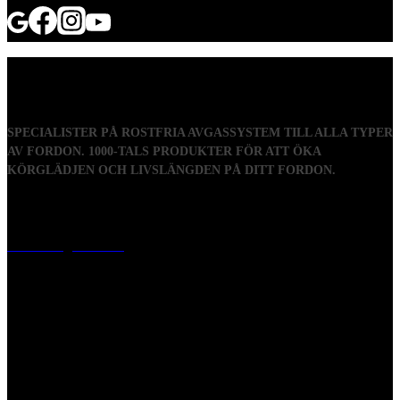
SPECIALISTER PÅ ROSTFRIA AVGASSYSTEM TILL ALLA TYPER
AV FORDON. 1000-TALS PRODUKTER FÖR ATT ÖKA
KÖRGLÄDJEN OCH LIVSLÄNGDEN PÅ DITT FORDON.
Visiting address
Mästaregatan 10
, 731 50 Köping
Post address
BOX 173, 731 24 Köping Sweden
Phone
0221-180 70 (08:00 - 17:00)