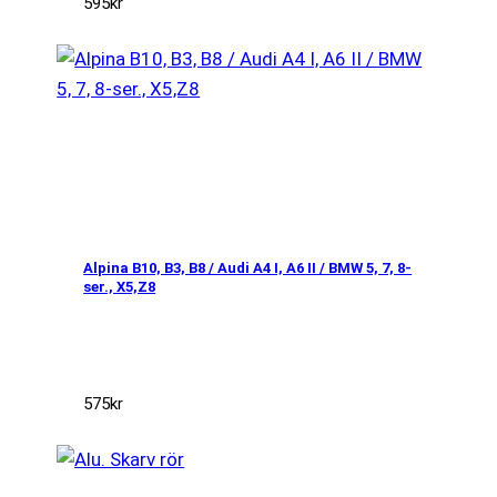
595
kr
Alpina B10, B3, B8 / Audi A4 I, A6 II / BMW 5, 7, 8-
ser., X5,Z8
575
kr