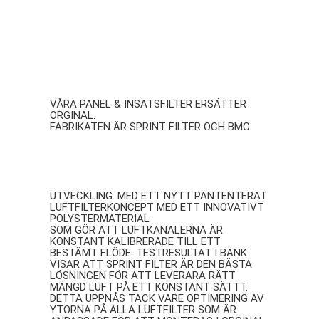
Luftfilter
VÅRA PANEL & INSATSFILTER ERSÄTTER
ORGINAL.
FABRIKATEN ÄR SPRINT FILTER OCH BMC
SPRINT FILTER
UTVECKLING: MED ETT NYTT PANTENTERAT
LUFTFILTERKONCEPT MED ETT INNOVATIVT
POLYSTERMATERIAL
SOM GÖR ATT LUFTKANALERNA ÄR
KONSTANT KALIBRERADE TILL ETT
BESTÄMT FLÖDE. TESTRESULTAT I BÄNK
VISAR ATT SPRINT FILTER ÄR DEN BÄSTA
LÖSNINGEN FÖR ATT LEVERARA RÄTT
MÄNGD LUFT PÅ ETT KONSTANT SÄTTT.
DETTA UPPNÅS TACK VARE OPTIMERING AV
YTORNA PÅ ALLA LUFTFILTER SOM ÄR