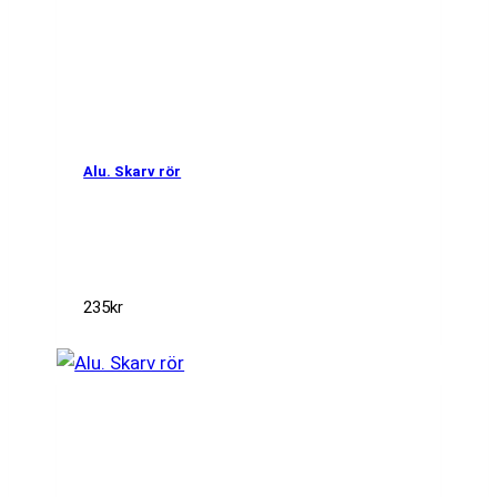
Alu. Skarv rör
235
kr