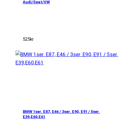
Audi/Seat/VW
525
kr
BMW 1ser. E87, E46 / 3ser. E90, E91 / 5ser.
E39,E60,E61