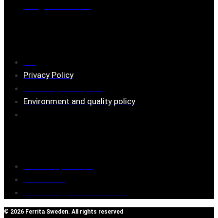
Mail:
mail@ferrita.com
(
answers faster via phone)
Information
FAQ
Privacy Policy
Assembly description
Environment and quality policy
Retailers/partners
Customer service
Terms of purchase
Contact Us
Reclaim/right of withdrawal
© 2026 Ferrita Sweden. All rights reserved