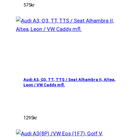
575
kr
Audi A3, Q3, TT, TTS / Seat Alhambra II, Altea,
Leon / VW Caddy mfl.
1295
kr