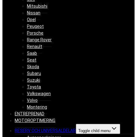
Mitsubishi
Nissan
Opel
Peugeot
Porsche
Range Rover
Renault
Saab
Seat
Skoda
Subaru
Suzuki
Toyota
Volkswagen
Volvo
Montering
ENTREPRENAD
MOTOROPTIMERING
RESERV OCH UNIVERSALDELAR
Toggle child menu