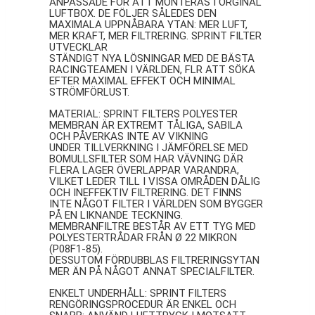
ANPASSADE FÖR ATT MONTERAS I ORGINAL
LUFTBOX. DE FÖLJER SÅLEDES DEN
MAXIMALA UPPNÅBARA YTAN: MER LUFT,
MER KRAFT, MER FILTRERING. SPRINT FILTER
UTVECKLAR
STÄNDIGT NYA LÖSNINGAR MED DE BÄSTA
RACINGTEAMEN I VÄRLDEN, FLR ATT SÖKA
EFTER MAXIMAL EFFEKT OCH MINIMAL
STRÖMFÖRLUST.
MATERIAL: SPRINT FILTERS POLYESTER
MEMBRAN ÄR EXTREMT TÅLIGA, SABILA
OCH PÅVERKAS INTE AV VIKNING
UNDER TILLVERKNING I JÄMFÖRELSE MED
BOMULLSFILTER SOM HAR VÄVNING DÄR
FLERA LAGER ÖVERLAPPAR VARANDRA,
VILKET LEDER TILL I VISSA OMRÅDEN DÅLIG
OCH INEFFEKTIV FILTRERING. DET FINNS
INTE NÅGOT FILTER I VÄRLDEN SOM BYGGER
PÅ EN LIKNANDE TECKNING.
MEMBRANFILTRE BESTÅR AV ETT TYG MED
POLYESTERTRÅDAR FRÅN Ø 22 MIKRON
(P08F1-85).
DESSUTOM FÖRDUBBLAS FILTRERINGSYTAN
MER ÄN PÅ NÅGOT ANNAT SPECIALFILTER.
ENKELT UNDERHÅLL: SPRINT FILTERS
RENGÖRINGSPROCEDUR ÄR ENKEL OCH