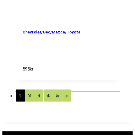
Chevrolet/Geo/Mazda/Toyota
595
kr
1
2
3
4
5
»