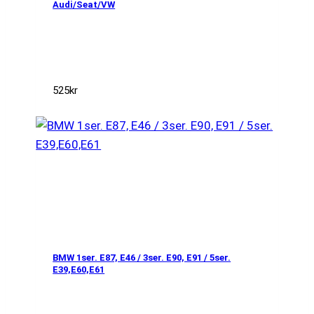
Audi/Seat/VW
525
kr
BMW 1ser. E87, E46 / 3ser. E90, E91 / 5ser.
E39,E60,E61