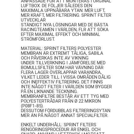
ANPASSADE FÖR ATT MONTERAS I ORGINAL
LUFTBOX. DE FÖLJER SÅLEDES DEN
MAXIMALA UPPNÅBARA YTAN: MER LUFT,
MER KRAFT, MER FILTRERING. SPRINT FILTER
UTVECKLAR
STÄNDIGT NYA LÖSNINGAR MED DE BÄSTA
RACINGTEAMEN I VÄRLDEN, FLR ATT SÖKA
EFTER MAXIMAL EFFEKT OCH MINIMAL
STRÖMFÖRLUST.
MATERIAL: SPRINT FILTERS POLYESTER
MEMBRAN ÄR EXTREMT TÅLIGA, SABILA
OCH PÅVERKAS INTE AV VIKNING
UNDER TILLVERKNING I JÄMFÖRELSE MED
BOMULLSFILTER SOM HAR VÄVNING DÄR
FLERA LAGER ÖVERLAPPAR VARANDRA,
VILKET LEDER TILL I VISSA OMRÅDEN DÅLIG
OCH INEFFEKTIV FILTRERING. DET FINNS
INTE NÅGOT FILTER I VÄRLDEN SOM BYGGER
PÅ EN LIKNANDE TECKNING.
MEMBRANFILTRE BESTÅR AV ETT TYG MED
POLYESTERTRÅDAR FRÅN Ø 22 MIKRON
(P08F1-85).
DESSUTOM FÖRDUBBLAS FILTRERINGSYTAN
MER ÄN PÅ NÅGOT ANNAT SPECIALFILTER.
ENKELT UNDERHÅLL: SPRINT FILTERS
RENGÖRINGSPROCEDUR ÄR ENKEL OCH