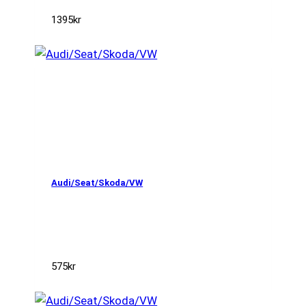
1395
kr
Audi/Seat/Skoda/VW
575
kr