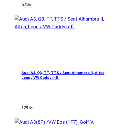
575
kr
Audi A3, Q3, TT, TTS / Seat Alhambra II, Altea,
Leon / VW Caddy mfl.
1295
kr