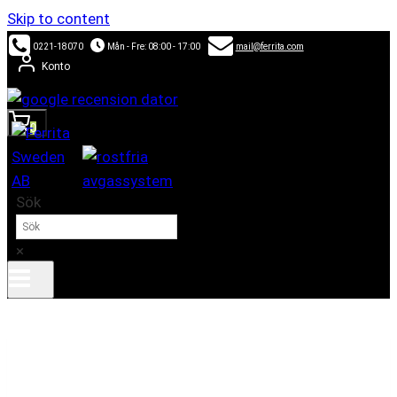
Skip to content
0221-18070
Mån - Fre: 08:00 - 17:00
mail@ferrita.com
Konto
0
Sök
×