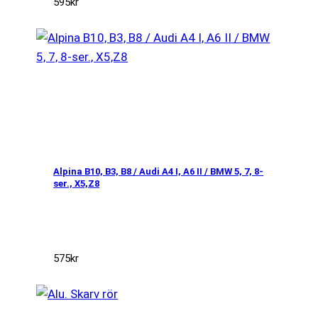
595
kr
Alpina B10, B3, B8 / Audi A4 I, A6 II / BMW 5, 7, 8-
ser., X5,Z8
575
kr