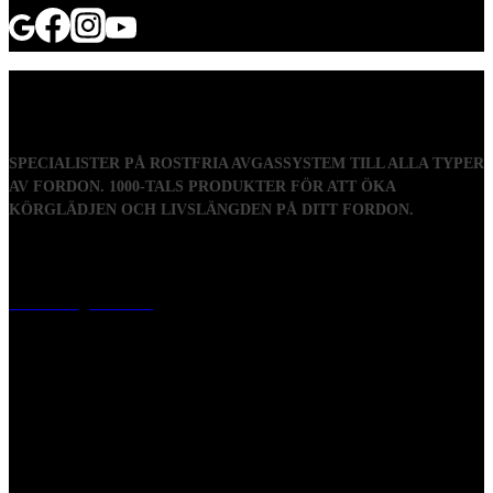
SPECIALISTER PÅ ROSTFRIA AVGASSYSTEM TILL ALLA TYPER
AV FORDON. 1000-TALS PRODUKTER FÖR ATT ÖKA
KÖRGLÄDJEN OCH LIVSLÄNGDEN PÅ DITT FORDON.
Visiting address
Mästaregatan 10
, 731 50 Köping
Post address
BOX 173, 731 24 Köping Sweden
Phone
0221-180 70 (08:00 - 17:00)