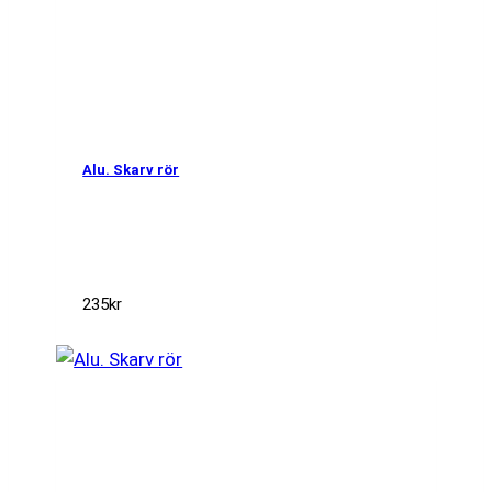
Alu. Skarv rör
235
kr