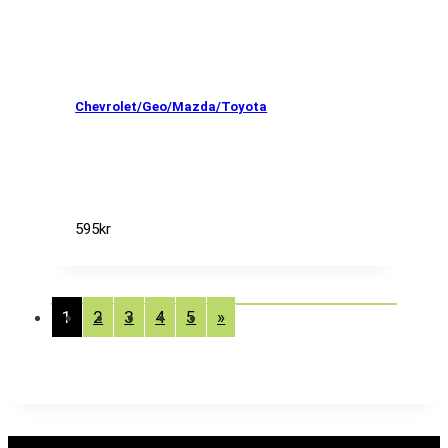
Chevrolet/Geo/Mazda/Toyota
595
kr
1
2
3
4
5
»