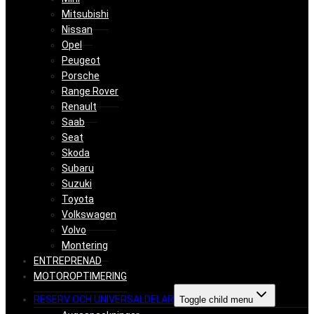
Mitsubishi
Nissan
Opel
Peugeot
Porsche
Range Rover
Renault
Saab
Seat
Skoda
Subaru
Suzuki
Toyota
Volkswagen
Volvo
Montering
ENTREPRENAD
MOTOROPTIMERING
RESERV OCH UNIVERSALDELAR
Toggle child menu