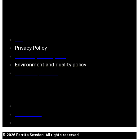
Mail:
mail@ferrita.com
(
answers faster via phone)
Information
FAQ
Privacy Policy
Assembly description
Environment and quality policy
Retailers/partners
Customer service
Terms of purchase
Contact Us
Reclaim/right of withdrawal
© 2026 Ferrita Sweden. All rights reserved