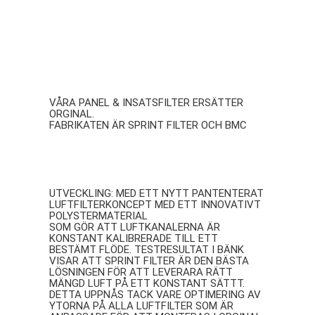
Luftfilter
VÅRA PANEL & INSATSFILTER ERSÄTTER
ORGINAL.
FABRIKATEN ÄR SPRINT FILTER OCH BMC
SPRINT FILTER
UTVECKLING: MED ETT NYTT PANTENTERAT
LUFTFILTERKONCEPT MED ETT INNOVATIVT
POLYSTERMATERIAL
SOM GÖR ATT LUFTKANALERNA ÄR
KONSTANT KALIBRERADE TILL ETT
BESTÄMT FLÖDE. TESTRESULTAT I BÄNK
VISAR ATT SPRINT FILTER ÄR DEN BÄSTA
LÖSNINGEN FÖR ATT LEVERARA RÄTT
MÄNGD LUFT PÅ ETT KONSTANT SÄTTT.
DETTA UPPNÅS TACK VARE OPTIMERING AV
YTORNA PÅ ALLA LUFTFILTER SOM ÄR