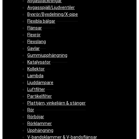
Avgaspackningar
Avgasspjäll/Ljudventiler
Byxrör/Byxdelning/X-pipe
Flexibla bälgar
Flänsar
Flexrör
Flexslang
Gavlar
Gummiupphängning
Katalysator
Kollektor
Lambda
Ljuddämpare
Luftfilter
Partikelfilter
Plattjärn, vinkeljärn & stänger
Rör
Rörböjar
Rörklammer
Upphängning
V-bandsklammer & V-bandsflänsar