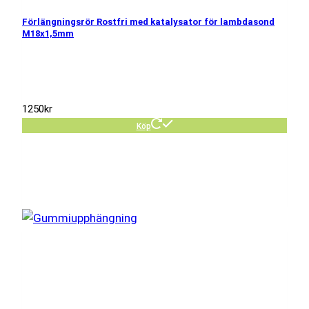
Förlängningsrör Rostfri med katalysator för lambdasond
M18x1,5mm
1250
kr
Köp