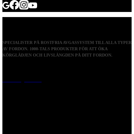
SPECIALISTER PÅ ROSTFRIA AVGASSYSTEM TILL ALLA TYPER
AV FORDON. 1000-TALS PRODUKTER FÖR ATT ÖKA
KÖRGLÄDJEN OCH LIVSLÄNGDEN PÅ DITT FORDON.
Visiting address
Mästaregatan 10
, 731 50 Köping
Post address
BOX 173, 731 24 Köping Sweden
Phone
0221-180 70 (08:00 - 17:00)