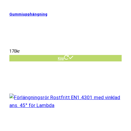
Gummiupphängning
170
kr
Köp