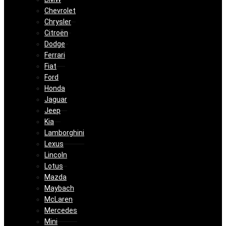
Chevrolet
Chrysler
Citroën
Dodge
Ferrari
Fiat
Ford
Honda
Jaguar
Jeep
Kia
Lamborghini
Lexus
Lincoln
Lotus
Mazda
Maybach
McLaren
Mercedes
Mini