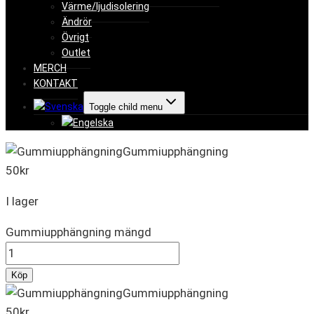
Värme/ljudisolering
Ändrör
Övrigt
Outlet
MERCH
KONTAKT
Toggle child menu
Gummiupphängning
50
kr
I lager
Gummiupphängning mängd
Köp
Gummiupphängning
50
kr