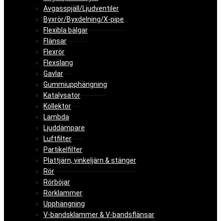
Avgasspjäll/Ljudventiler
Byxrör/Byxdelning/X-pipe
Flexibla bälgar
Flänsar
Flexrör
Flexslang
Gavlar
Gummiupphängning
Katalysator
Kollektor
Lambda
Ljuddämpare
Luftfilter
Partikelfilter
Plattjärn, vinkeljärn & stänger
Rör
Rörböjar
Rörklammer
Upphängning
V-bandsklammer & V-bandsflänsar