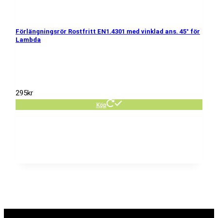
Förlängningsrör Rostfritt EN1.4301 med vinklad ans. 45° för
Lambda
295
kr
Köp