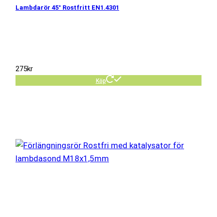
Lambdarör 45° Rostfritt EN1.4301
275
kr
Köp