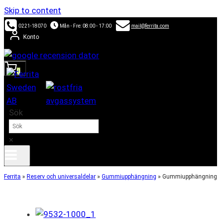
Skip to content
0221-18070
Mån - Fre: 08:00 - 17:00
mail@ferrita.com
Konto
0
Sök
×
Ferrita
»
Reserv och universaldelar
»
Gummiupphängning
»
Gummiupphängning